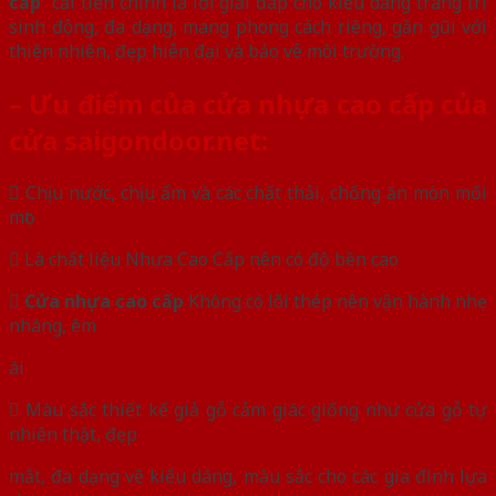
cấp
cải tiến chính là lời giải đáp cho kiểu dáng trang trí
sinh động, đa dạng, mang phong cách riêng, gần gũi với
thiên nhiên, đẹp hiện đại và bảo vệ môi trường.
– Ưu điểm của cửa nhựa cao cấp của
cửa saigondoor.net:
 Chịu nước, chịu ẩm và các chất thải, chống ăn mòn mối
mọt
 Là chất liệu Nhựa Cao Cấp nên có độ bền cao

Cửa nhựa cao cấp
Không có lõi thép nên vận hành nhẹ
nhàng, êm
ái
 Màu sắc thiết kế giả gỗ cảm giác giống như cửa gỗ tự
nhiên thật, đẹp
mắt, đa dạng về kiểu dáng, màu sắc cho các gia đình lựa