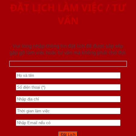
ĐẶT LỊCH LÀM VIỆC / TƯ
VẤN
Vui lòng nhập thông tin đặt lịch để được sắp xếp
gặp gỡ làm việc hoăc tư vấn mà không phải chờ đợi.