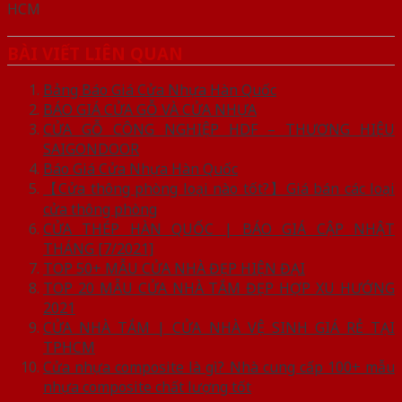
HCM
BÀI VIẾT LIÊN QUAN
Bảng Báo Giá Cửa Nhựa Hàn Quốc
BÁO GIÁ CỬA GỖ VÀ CỬA NHỰA
CỬA GỖ CÔNG NGHIỆP HDF – THƯƠNG HIỆU
SAIGONDOOR
Báo Giá Cửa Nhựa Hàn Quốc
【Cửa thông phòng loại nào tốt?】Giá bán các loại
cửa thông phòng
CỬA THÉP HÀN QUỐC | BÁO GIÁ CẬP NHẬT
THÁNG [7/2021]
TOP 50+ MẪU CỬA NHÀ ĐẸP HIỆN ĐẠI
TOP 20 MẪU CỬA NHÀ TẮM ĐẸP HỢP XU HƯỚNG
2021
CỬA NHÀ TẮM | CỬA NHÀ VỆ SINH GIÁ RẺ TẠI
TPHCM
Cửa nhựa composite là gì? Nhà cung cấp 100+ mẫu
nhựa composite chất lượng tốt