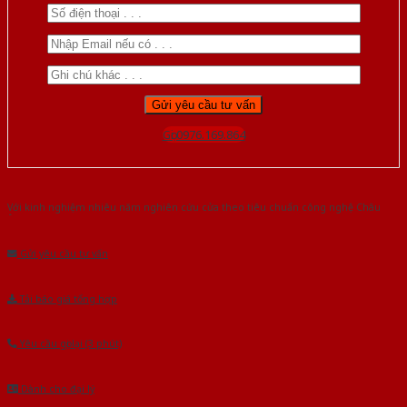
Gọi 0976.169.864
Với kinh nghiệm nhiêu năm nghiên cứu cửa theo tiêu chuẩn công nghệ Châu
Âu.Chúng tôi tự tin là nhà sản xuất & cung cấp hàng đầu tại Việt Nam!
Gửi yêu cầu tư vấn
Tải báo giá tổng hợp
Yêu cầu gọi lại (3 phút)
Dành cho đại lý