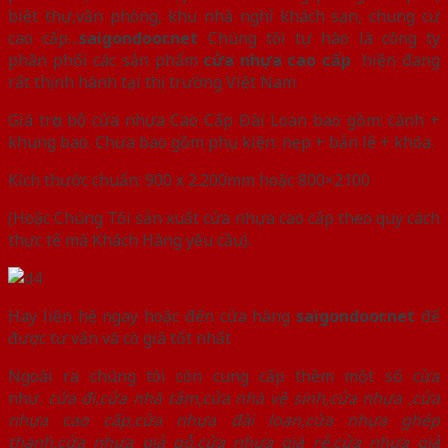
biệt thự,văn phòng, khu nhà nghỉ khách sạn, chung cư
cao cấp…
saigondoor.net
Chúng tôi tự hào là công ty
phân phối các sản phẩm
cửa nhựa cao cấp
hiện đang
rất thịnh hành tại thị trường Việt Nam
Giá trọn bộ cửa nhựa Cao Cấp Đài Loan bao gồm: cánh +
khung bao. Chưa bao gồm phụ kiện: nẹp + bản lề + khóa.
Kích thước chuẩn: 900 x 2.200mm hoặc 800×2100
(Hoặc Chúng Tôi sản xuất cửa nhựa cao cấp theo quy cách
thực tế mà Khách Hàng yêu cầu).
Hay liên hệ ngay hoặc đến cửa hàng
saigondoor.net
để
được tư vấn và có giá tốt nhất
Ngoài ra chúng tôi còn cung cấp thêm một số cửa
như.
cửa đi,cửa nhà tắm,cửa nhà vệ sinh,cửa nhựa ,cửa
nhựa cao cấp,cửa nhựa đài loan,cửa nhựa ghép
thanh,cửa nhựa giả gỗ,cửa nhựa giá rẻ,cửa nhựa giả