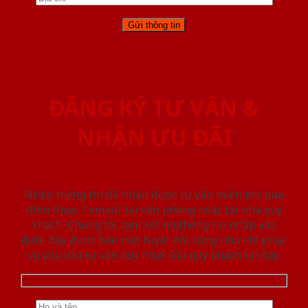
ĐĂNG KÝ TƯ VẤN &
NHẬN ƯU ĐÃI
Nhập thông tin để nhận được tư vấn miễn phí qua
điện thoại / email/ tại văn phòng hoặc tại nhà quý
khách. Chúng tôi cam kết mọi thông tin nhập vào
dưới đây được bảo mật tuyệt đối cũng như chỉ phục
vụ yêu cầu tư vấn duy nhất của quý khách tại đây.