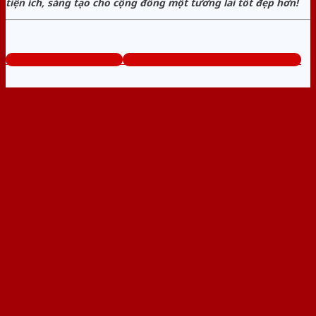
tiện ích, sáng tạo cho cộng đồng một tương lai tốt đẹp hơn!
www.cuanhuavango.com
Tổng đài tư vấn miễn phí: 0824.400.400