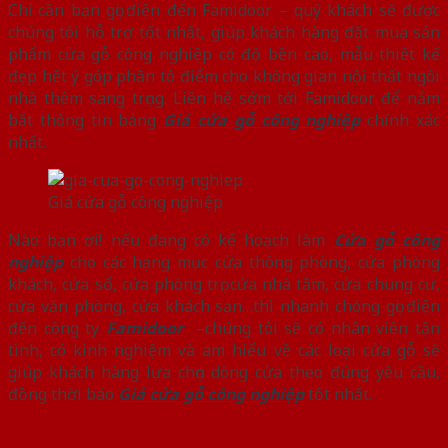
Chỉ cần bạn gọi điện đến Famidoor – quý khách sẽ được
chúng tôi hỗ trợ tốt nhất, giúp khách hàng đặt mua sản
phẩm cửa gỗ công nghiệp có độ bền cao, mẫu thiết kế
đẹp hết ý góp phần tô điểm cho không gian nội thất ngôi
nhà thêm sang trọng. Liên hệ sớm tới Famidoor để nắm
bắt thông tin bảng
Giá cửa gỗ công nghiệp
chính xác
nhất.
Giá cửa gỗ công nghiệp
Nào bạn ơi! nếu đang có kế hoạch làm
Cửa gỗ công
nghiệp
cho các hạng mục cửa thông phòng, cửa phòng
khách, cửa sổ, cửa phòng trọ, cửa nhà tắm, cửa chung cư,
cửa văn phòng, cửa khách sạn…thì nhanh chóng gọi điện
đến công ty
Famidoor
–chúng tôi sẽ có nhân viên tận
tình, có kinh nghiệm và am hiểu về các loại cửa gỗ sẽ
giúp khách hàng lựa chọn dòng cửa theo đúng yêu cầu,
đồng thời báo
Giá cửa gỗ công nghiệp
tốt nhất.