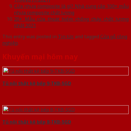
Cửa nhựa composite là gì? Nhà cung cấp 100+ mẫu
nhựa composite chất lượng
20+ Mẫu cửa thoát hiểm chống cháy chất lượng
nhất 2021
This entry was posted in
Tin tức
and tagged
Cửa gỗ công
nghiệp
.
Khuyến mại hôm nay
Tủ nội thất kệ bếp 9-TKB-SGD
Tủ nội thất kệ bếp 8-TKB-SGD