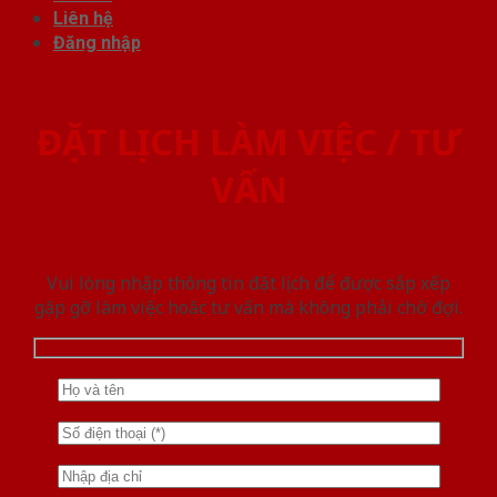
Liên hệ
Đăng nhập
ĐẶT LỊCH LÀM VIỆC / TƯ
VẤN
Vui lòng nhập thông tin đặt lịch để được sắp xếp
gặp gỡ làm việc hoăc tư vấn mà không phải chờ đợi.