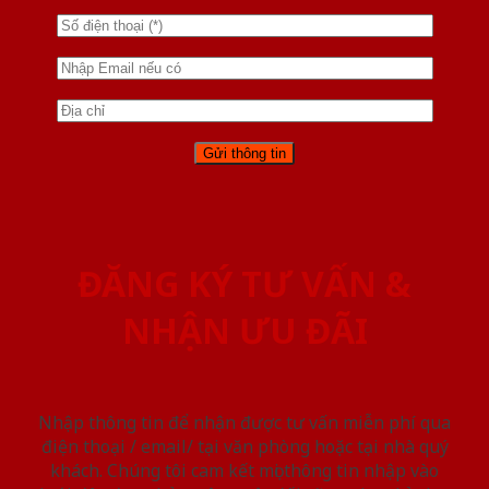
ĐĂNG KÝ TƯ VẤN &
NHẬN ƯU ĐÃI
Nhập thông tin để nhận được tư vấn miễn phí qua
điện thoại / email/ tại văn phòng hoặc tại nhà quý
khách. Chúng tôi cam kết mọi thông tin nhập vào