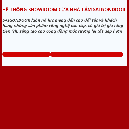
HỆ THỐNG SHOWROOM CỬA NHÀ TẮM SAIGONDOOR
SAIGONDOOR luôn nỗ lực mang đến cho đối tác và khách
hàng những sản phẩm công nghệ cao cấp, có giá trị gia tăng
tiện ích, sáng tạo cho cộng đồng một tương lai tốt đẹp hơn!
www.cuanhuavango.com
Tổng đài tư vấn miễn phí: 0824.400.400