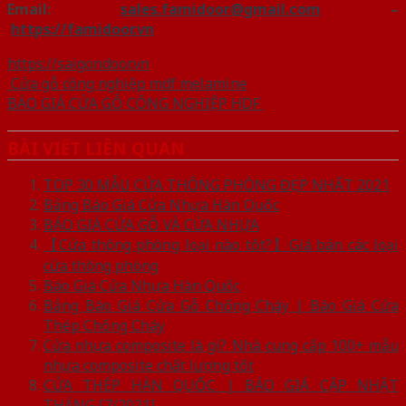
Email:
sales.famidoor@gmail.com
–
https://famidoor.vn
https://saigondoor.vn
Cửa gỗ công nghiệp mdf melamine
BÁO GIÁ CỬA GỖ CÔNG NGHIỆP HDF
BÀI VIẾT LIÊN QUAN
TOP 30 MẪU CỬA THÔNG PHÒNG ĐẸP NHẤT 2021
Bảng Báo Giá Cửa Nhựa Hàn Quốc
BÁO GIÁ CỬA GỖ VÀ CỬA NHỰA
【Cửa thông phòng loại nào tốt?】Giá bán các loại
cửa thông phòng
Báo Giá Cửa Nhựa Hàn Quốc
Bảng Báo Giá Cửa Gỗ Chống Cháy | Báo Giá Cửa
Thép Chống Cháy
Cửa nhựa composite là gì? Nhà cung cấp 100+ mẫu
nhựa composite chất lượng tốt
CỬA THÉP HÀN QUỐC | BÁO GIÁ CẬP NHẬT
THÁNG [7/2021]