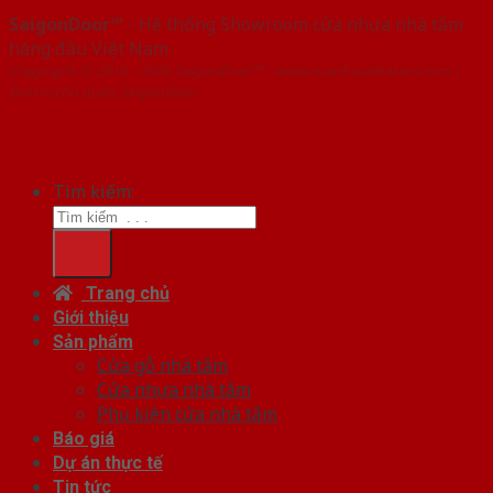
SaigonDoor™
- Hệ thống Showroom cửa nhựa nhà tắm
hàng đầu Việt Nam
Copyright ⓒ 2016 – 2026 SaigonDoor™ - www.cuanhuanhatam.com |
Đơn vị chủ quản SaigonDoor
Tìm kiếm:
Trang chủ
Giới thiệu
Sản phẩm
Cửa gỗ nhà tắm
Cửa nhựa nhà tắm
Phụ kiện cửa nhà tắm
Báo giá
Dự án thực tế
Tin tức