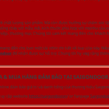
về chất lượng sản phẩm. Mà còn được hưởng sự chăm sóc tậ
 chống cháy với mẫu mã, kích thước phù hợp với mọi nhu cầu
nghiệp, thương mại. Chúng tôi cam kết mang đến cho khách
ang đến cho bạn một cái nhìn chi tiết về loại cửa này. Nế
ondoor
để nhận được sự hỗ trợ. Chúng tôi hy vọng rằng thôn
A & MUA HÀNG ĐẢM BẢO TẠI SAIGONDOOR
nline đảm bảo giá trị và danh tiếng của thương hiệu Saigon
ruy cập website
https://saigondoor.vn
/ or fanpage
Saigondoo