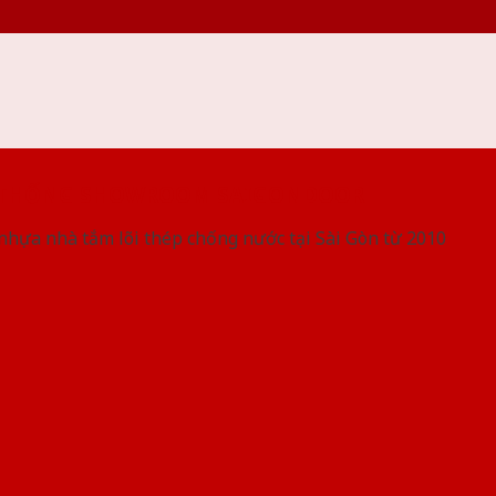
 THỐNG SHOWROOM SAIGONDOOR
nhựa nhà tắm lõi thép chống nước tại Sài Gòn từ 2010