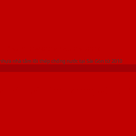
 THỐNG SHOWROOM SAIGONDOOR
nhựa nhà tắm lõi thép chống nước tại Sài Gòn từ 2010
: Bảo Vệ Tính Mạng Và Tài S