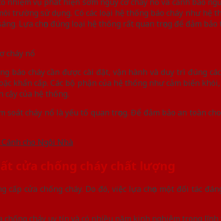
ó nhiệm vụ phát hiện sớm nguy cơ cháy nổ và cảnh báo ngườ
môi trường sử dụng. Có các loại hệ thống báo cháy như hệ t
ng. Lựa chọn đúng loại hệ thống rất quan trọng để đảm bảo t
ơ cháy nổ
ng báo cháy cần được cài đặt, vận hành và duy trì đúng cá
oặc khẩn cấp. Các bộ phận của hệ thống như cảm biến khói,
n cậy của hệ thống.
m soát cháy nổ là yếu tố quan trọng. Để đảm bảo an toàn ch
1 Cánh cho Ngôi Nhà
uất cửa chống cháy chất lượng
g cấp cửa chống cháy. Do đó, việc lựa chọn một đối tác đáng
 chống cháy uy tín và có nhiều năm kinh nghiệm trong lĩnh 