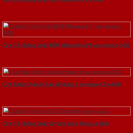
Cửa Gỗ Chống Cháy MDF Melamine P1 van kem-a-SGD
Cửa Thép Chống Cháy 2P dung 2 tay nam Cửa-SGD
Cửa Gỗ Chống Cháy 2P Sơn Xám Trắng-a-SGD