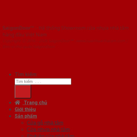
SaigonDoor™
- Hệ thống Showroom cửa nhựa nhà tắm
hàng đầu Việt Nam
Copyright ⓒ 2016 – 2026 SaigonDoor™ - www.cuanhuanhatam.com |
Đơn vị chủ quản SaigonDoor
Tìm kiếm:
Trang chủ
Giới thiệu
Sản phẩm
Cửa gỗ nhà tắm
Cửa nhựa nhà tắm
Phụ kiện cửa nhà tắm