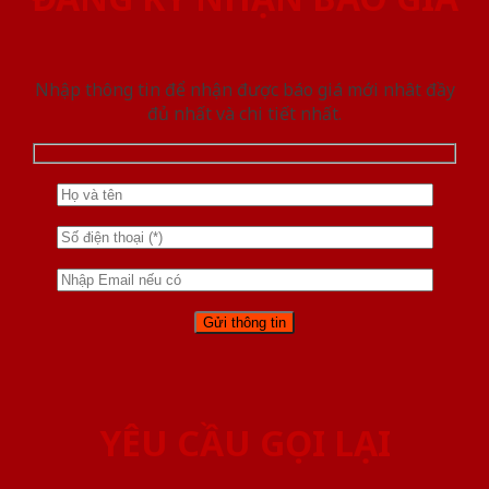
Nhập thông tin để nhận được báo giá mới nhât đầy
đủ nhất và chi tiết nhất.
YÊU CẦU GỌI LẠI