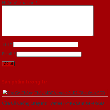
Nhận xét của bạn
*
Tên
*
Email
*
Sản phẩm tương tự
Cửa Gỗ Chống Cháy MDF Veneer P1R2 Căm Xe-a-SGD