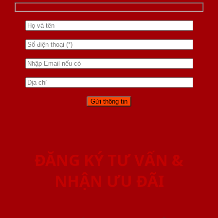
ĐĂNG KÝ TƯ VẤN &
NHẬN ƯU ĐÃI