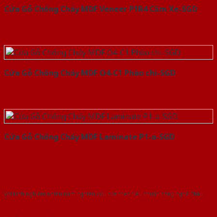
Cửa Gỗ Chống Cháy MDF Veneer P1R4 Căm Xe-SGD
Cửa Gỗ Chống Cháy MDF O4-C1 Phào chi-SGD
Cửa Gỗ Chống Cháy MDF Laminate P1-a-SGD
Với kinh nghiệm nhiêu năm nghiên cứu cửa theo tiêu chuẩn công nghệ Châu
Âu.Chúng tôi tự tin là nhà sản xuất & cung cấp hàng đầu tại Việt Nam!