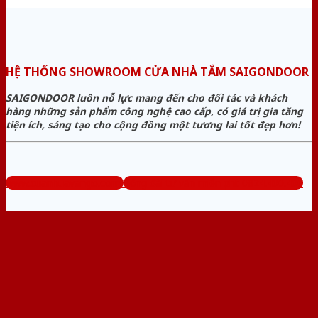
HỆ THỐNG SHOWROOM CỬA NHÀ TẮM SAIGONDOOR
SAIGONDOOR luôn nỗ lực mang đến cho đối tác và khách
hàng những sản phẩm công nghệ cao cấp, có giá trị gia tăng
tiện ích, sáng tạo cho cộng đồng một tương lai tốt đẹp hơn!
www.cuanhuavango.com
Tổng đài tư vấn miễn phí: 0824.400.400