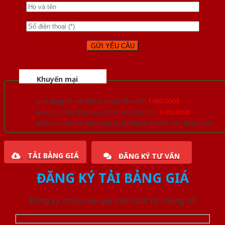
Khuyến mại
Quà tặng đồ nội thất trang trí lên đến
1.000.000đ
Giảm trực tiếp khi mua đơn hàng lớn hơn
3.000.000đ
Nhiều ưu đãi lớn khi đăng ký tài khoản thành viên thân thiết
TẢI BẢNG GIÁ
ĐĂNG KÝ TƯ VẤN
ĐĂNG KÝ TẢI BẢNG GIÁ
Đăng ký nhận báo giá mới nhất từ chúng tôi