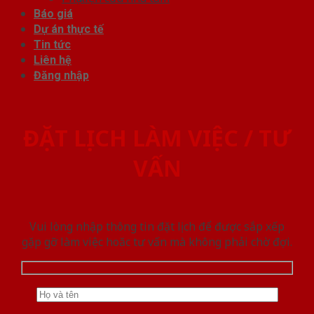
Báo giá
Dự án thực tế
Tin tức
Liên hệ
Đăng nhập
ĐẶT LỊCH LÀM VIỆC / TƯ
VẤN
Vui lòng nhập thông tin đặt lịch để được sắp xếp
gặp gỡ làm việc hoăc tư vấn mà không phải chờ đợi.