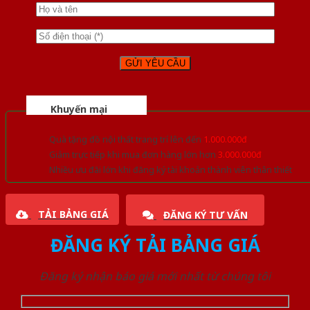
Khuyến mại
Quà tặng đồ nội thất trang trí lên đến
1.000.000đ
Giảm trực tiếp khi mua đơn hàng lớn hơn
3.000.000đ
Nhiều ưu đãi lớn khi đăng ký tài khoản thành viên thân thiết
TẢI BẢNG GIÁ
ĐĂNG KÝ TƯ VẤN
ĐĂNG KÝ TẢI BẢNG GIÁ
Đăng ký nhận báo giá mới nhất từ chúng tôi