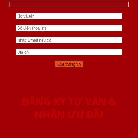
ĐĂNG KÝ TƯ VẤN &
NHẬN ƯU ĐÃI