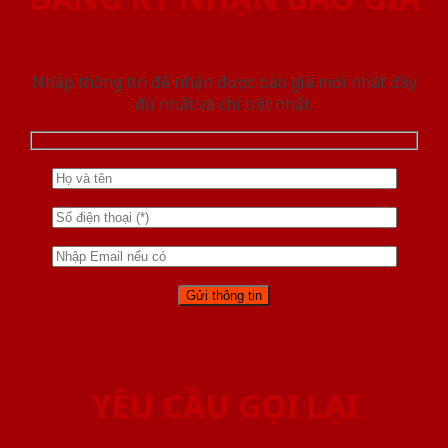
Nhập thông tin để nhận được báo giá mới nhât đầy
đủ nhất và chi tiết nhất.
YÊU CẦU GỌI LẠI