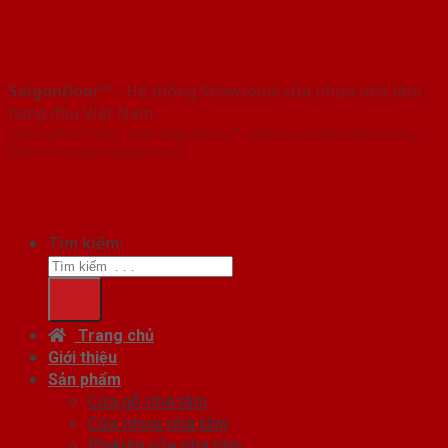
SaigonDoor™
- Hệ thống Showroom cửa nhựa nhà tắm
hàng đầu Việt Nam
Copyright ⓒ 2016 – 2026 SaigonDoor™ - www.cuanhuanhatam.com |
Đơn vị chủ quản SaigonDoor
Tìm kiếm:
Trang chủ
Giới thiệu
Sản phẩm
Cửa gỗ nhà tắm
Cửa nhựa nhà tắm
Phụ kiện cửa nhà tắm