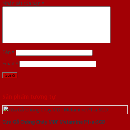
Nhận xét của bạn
*
Tên
*
Email
*
Sản phẩm tương tự
Cửa Gỗ Chống Cháy MDF Melamine P1-a-SGD