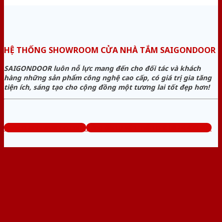
HỆ THỐNG SHOWROOM CỬA NHÀ TẮM SAIGONDOOR
SAIGONDOOR luôn nỗ lực mang đến cho đối tác và khách
hàng những sản phẩm công nghệ cao cấp, có giá trị gia tăng
tiện ích, sáng tạo cho cộng đồng một tương lai tốt đẹp hơn!
www.cuanhuavango.com
Tổng đài tư vấn miễn phí: 0824.400.400