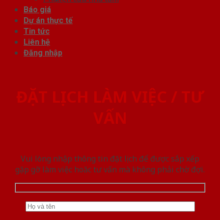
Báo giá
Dự án thực tế
Tin tức
Liên hệ
Đăng nhập
ĐẶT LỊCH LÀM VIỆC / TƯ
VẤN
Vui lòng nhập thông tin đặt lịch để được sắp xếp
gặp gỡ làm việc hoăc tư vấn mà không phải chờ đợi.