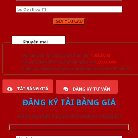
Khuyến mại
Quà tặng đồ nội thất trang trí lên đến
1.000.000đ
Giảm trực tiếp khi mua đơn hàng lớn hơn
3.000.000đ
Nhiều ưu đãi lớn khi đăng ký tài khoản thành viên thân thiết
TẢI BẢNG GIÁ
ĐĂNG KÝ TƯ VẤN
ĐĂNG KÝ TẢI BẢNG GIÁ
Đăng ký nhận báo giá mới nhất từ chúng tôi