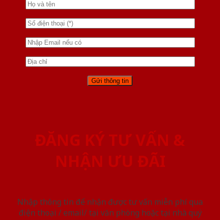
ĐĂNG KÝ TƯ VẤN &
NHẬN ƯU ĐÃI
Nhập thông tin để nhận được tư vấn miễn phí qua
điện thoại / email/ tại văn phòng hoặc tại nhà quý