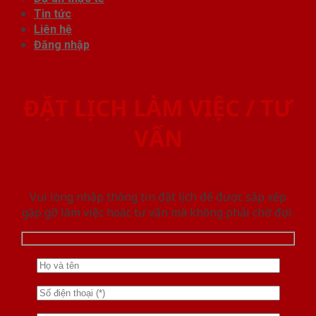
Tin tức
Liên hệ
Đăng nhập
ĐẶT LỊCH LÀM VIỆC / TƯ
VẤN
Vui lòng nhập thông tin đặt lịch để được sắp xếp
gặp gỡ làm việc hoăc tư vấn mà không phải chờ đợi.