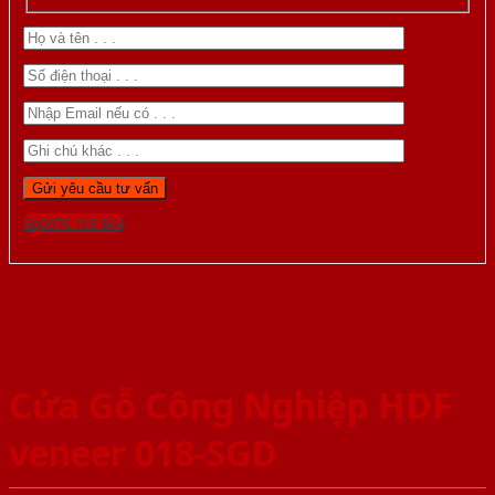
Gọi 0976.169.864
Cửa Gỗ Công Nghiệp HDF
veneer 018-SGD