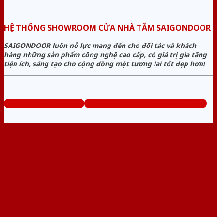
HỆ THỐNG SHOWROOM CỬA NHÀ TẮM SAIGONDOOR
SAIGONDOOR luôn nỗ lực mang đến cho đối tác và khách
hàng những sản phẩm công nghệ cao cấp, có giá trị gia tăng
tiện ích, sáng tạo cho cộng đồng một tương lai tốt đẹp hơn!
www.cuanhuavango.com
Tổng đài tư vấn miễn phí: 0824.400.400