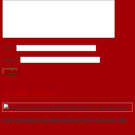
Tên
*
Email
*
Sản phẩm tương tự
Cửa Gỗ Chống Cháy MDF Melamine P1 van kem-SGD