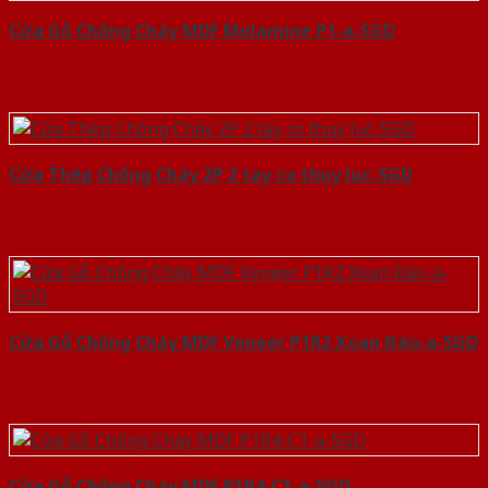
Cửa Gỗ Chống Cháy MDF Melamine P1-a-SGD
Cửa Thép Chống Cháy 2P 2 tay co thuy luc-SGD
Cửa Gỗ Chống Cháy MDF Veneer P1R2 Xoan Đào-a-SGD
Cửa Gỗ Chống Cháy MDF P1R4-C1-a-SGD