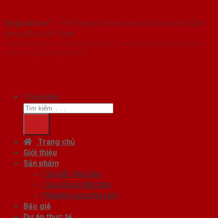
SaigonDoor™
- Hệ thống Showroom cửa nhựa nhà tắm
hàng đầu Việt Nam
Copyright ⓒ 2016 – 2026 SaigonDoor™ - www.cuanhuanhatam.com |
Đơn vị chủ quản SaigonDoor
Tìm kiếm:
Trang chủ
Giới thiệu
Sản phẩm
Cửa gỗ nhà tắm
Cửa nhựa nhà tắm
Phụ kiện cửa nhà tắm
Báo giá
Dự án thực tế