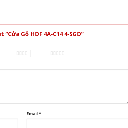
ét “Cửa Gỗ HDF 4A-C14 4-SGD”
of 5 stars
5 of 5 stars
Email
*