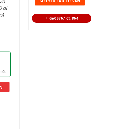
OR
 đi
cả
Gọi 0976.169.864
hiết
N