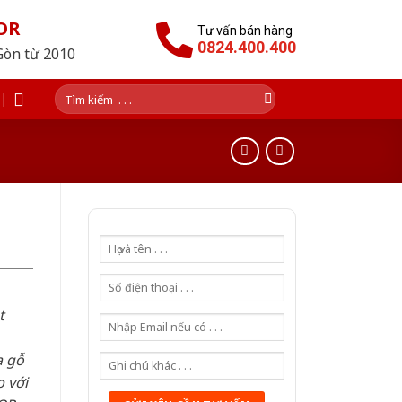
OR
Tư vấn bán hàng
0824.400.400
Gòn từ 2010
Tìm
kiếm:
t
a gỗ
 với