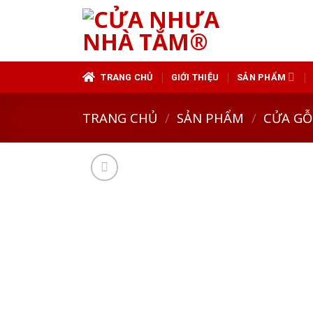
Skip
to
content
TRANG CHỦ
GIỚI THIỆU
SẢN PHẨM
TRANG CHỦ
/
SẢN PHẨM
/
CỬA GỖ