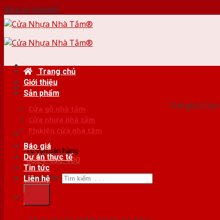
Skip to content
Trang chủ
Giới thiệu
HỆ
Sản phẩm
Thế giới Cửa 
Cửa gỗ nhà tắm
Cửa nhựa nhà tắm
Phụ kiện cửa nhà tắm
Báo giá
Tư vấn bán hàng
Dự án thực tế
0824.400.400
Tin tức
Tìm kiếm:
Liên hệ