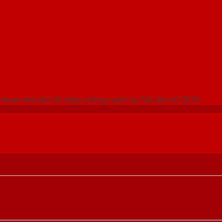
 THỐNG SHOWROOM SAIGONDOOR
nhựa nhà tắm lõi thép chống nước tại Sài Gòn từ 2010