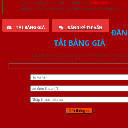
Giảm trực tiếp khi mua đơn hàng lớn hơn
3.000.000đ
Nhiều ưu đãi lớn khi đăng ký tài khoản thành viên thân thiết
TẢI BẢNG GIÁ
ĐĂNG KÝ TƯ VẤN
ĐĂN
TẢI BẢNG GIÁ
Đăng ký nhận báo giá mới nhất từ chúng tôi