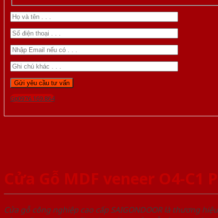
Gọi 0976.169.864
Cửa Gỗ MDF veneer O4-C1 P
Cửa gỗ công nghiệp cao cấp SAIGONDOOR là thương hiệ