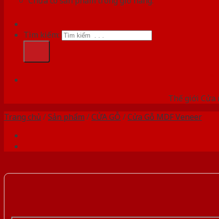
Chưa có sản phẩm trong giỏ hàng.
Tìm kiếm:
HỆ
Thế giới Cửa 
Trang chủ
/
Sản phẩm
/
CỬA GỖ
/
Cửa Gỗ MDF Veneer