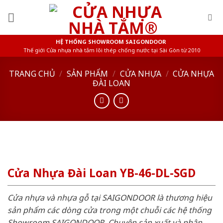
Skip
to
content
HỆ THỐNG SHOWROOM SAIGONDOOR
Thế giới Cửa nhựa nhà tắm lõi thép chống nước tại Sài Gòn từ 2010
TRANG CHỦ
/
SẢN PHẨM
/
CỬA NHỰA
/
CỬA NHỰA
ĐÀI LOAN
Cửa Nhựa Đài Loan YB-46-DL-SGD
Cửa nhựa và nhựa gỗ tại SAIGONDOOR là thương hiệu
sản phẩm các dòng cửa trong một chuỗi các hệ thống
Showroom SAIGONDOOR. Chuyên sản xuất và phân