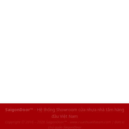
SaigonDoor™
- Hệ thống Showroom cửa nhựa nhà tắm hàng
đầu Việt Nam
Copyright ⓒ 2016 – 2026 SaigonDoor™ - www.cuanhuanhatam.com | Đơn vị
chủ quản SaigonDoor