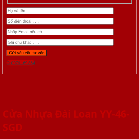
Gọi 0976.169.864
Cửa Nhựa Đài Loan YY-46-
SGD