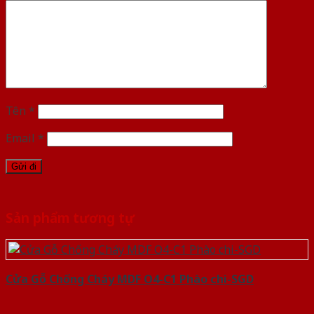
Tên
*
Email
*
Sản phẩm tương tự
Cửa Gỗ Chống Cháy MDF O4-C1 Phào chi-SGD