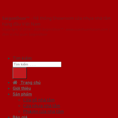
SaigonDoor™
- Hệ thống Showroom cửa nhựa nhà tắm
hàng đầu Việt Nam
Copyright ⓒ 2016 – 2026 SaigonDoor™ - www.cuanhuanhatam.com |
Đơn vị chủ quản SaigonDoor
Tìm kiếm:
Trang chủ
Giới thiệu
Sản phẩm
Cửa gỗ nhà tắm
Cửa nhựa nhà tắm
Phụ kiện cửa nhà tắm
Báo giá