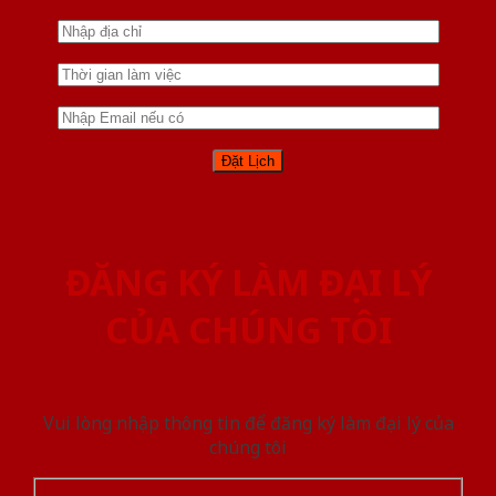
ĐĂNG KÝ LÀM ĐẠI LÝ
CỦA CHÚNG TÔI
Vui lòng nhập thông tin để đăng ký làm đại lý của
chúng tôi