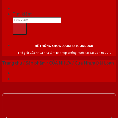
Tìm kiếm:
HỆ THỐNG SHOWROOM SAIGONDOOR
Thế giới Cửa nhựa nhà tắm lõi thép chống nước tại Sài Gòn từ 2010
Trang chủ
/
Sản phẩm
/
CỬA NHỰA
/
Cửa Nhựa Đài Loan