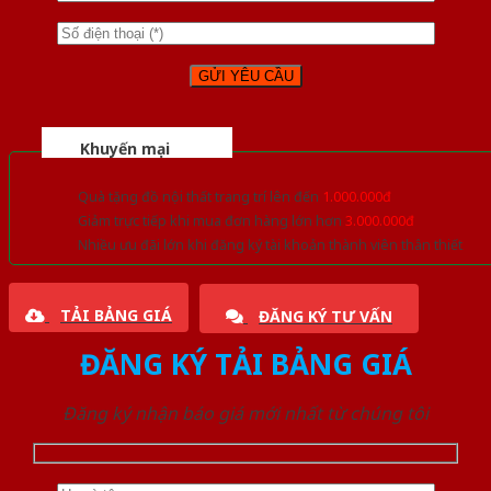
Khuyến mại
Quà tặng đồ nội thất trang trí lên đến
1.000.000đ
Giảm trực tiếp khi mua đơn hàng lớn hơn
3.000.000đ
Nhiều ưu đãi lớn khi đăng ký tài khoản thành viên thân thiết
TẢI BẢNG GIÁ
ĐĂNG KÝ TƯ VẤN
ĐĂNG KÝ TẢI BẢNG GIÁ
Đăng ký nhận báo giá mới nhất từ chúng tôi