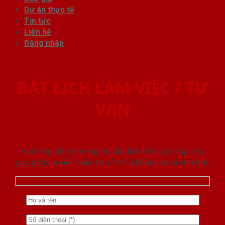
Dự án thực tế
Tin tức
Liên hệ
Đăng nhập
ĐẶT LỊCH LÀM VIỆC / TƯ
VẤN
Vui lòng nhập thông tin đặt lịch để được sắp xếp
gặp gỡ làm việc hoăc tư vấn mà không phải chờ đợi.