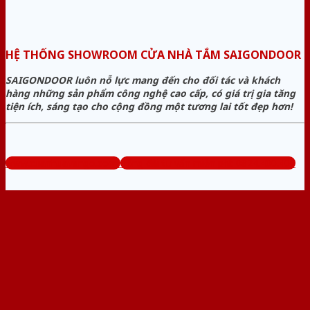
HỆ THỐNG SHOWROOM CỬA NHÀ TẮM SAIGONDOOR
SAIGONDOOR luôn nỗ lực mang đến cho đối tác và khách
hàng những sản phẩm công nghệ cao cấp, có giá trị gia tăng
tiện ích, sáng tạo cho cộng đồng một tương lai tốt đẹp hơn!
www.cuanhuavango.com
Tổng đài tư vấn miễn phí: 0824.400.400