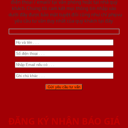
điện thoại / email/ tại văn phòng hoặc tại nhà quý
khách. Chúng tôi cam kết mọi thông tin nhập vào
dưới đây được bảo mật tuyệt đối cũng như chỉ phục vụ
yêu cầu tư vấn duy nhất của quý khách tại đây.
ĐĂNG KÝ NHẬN BÁO GIÁ