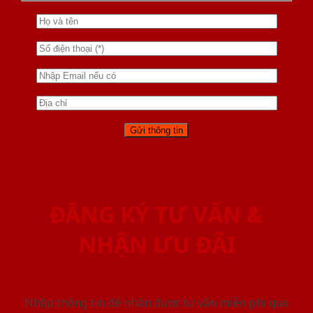
ĐĂNG KÝ TƯ VẤN &
NHẬN ƯU ĐÃI
Nhập thông tin để nhận được tư vấn miễn phí qua