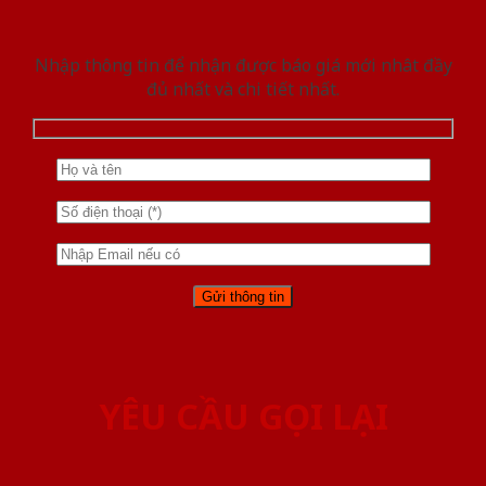
Nhập thông tin để nhận được báo giá mới nhât đầy
đủ nhất và chi tiết nhất.
YÊU CẦU GỌI LẠI