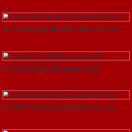
Cửa Gỗ Chống Cháy MDF Veneer P1R2 Căm Xe-SGD
Cửa Gỗ Chống Cháy MDF Laminate-a-SGD
Cửa Thép Chống Cháy 2P 2 tay co thuy luc-a-SGD