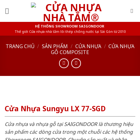
Skip
to
content
HỆ THỐNG SHOWROOM SAIGONDOOR
Thế giới Cửa nhựa nhà tắm lõi thép chống nước tại Sài Gòn từ 2010
TRANG CHỦ
/
SẢN PHẨM
/
CỬA NHỰA
/
CỬA NHỰA
GỖ COMPOSITE
Cửa Nhựa Sungyu LX 77-SGD
Cửa nhựa và nhựa gỗ tại SAIGONDOOR là thương hiệu
sản phẩm các dòng cửa trong một chuỗi các hệ thống
Showroom SAIGONDOOR. Chuyên sản xuất và phân