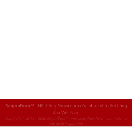
SaigonDoor™
- Hệ thống Showroom cửa nhựa nhà tắm hàng
đầu Việt Nam
Copyright ⓒ 2016 – 2026 SaigonDoor™ - www.cuanhuanhatam.com | Đơn vị
chủ quản SaigonDoor