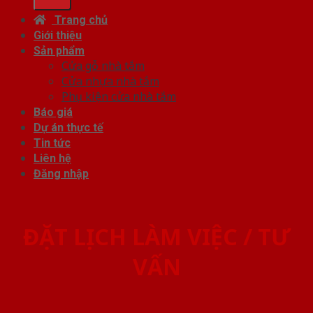
Trang chủ
Giới thiệu
Sản phẩm
Cửa gỗ nhà tắm
Cửa nhựa nhà tắm
Phụ kiện cửa nhà tắm
Báo giá
Dự án thực tế
Tin tức
Liên hệ
Đăng nhập
ĐẶT LỊCH LÀM VIỆC / TƯ
VẤN