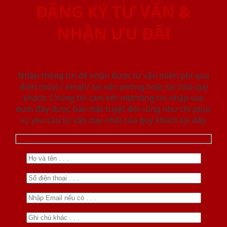
ĐĂNG KÝ TƯ VẤN &
NHẬN ƯU ĐÃI
Nhập thông tin để nhận được tư vấn miễn phí qua
điện thoại / email/ tại văn phòng hoặc tại nhà quý
khách. Chúng tôi cam kết mọi thông tin nhập vào
dưới đây được bảo mật tuyệt đối cũng như chỉ phục
vụ yêu cầu tư vấn duy nhất của quý khách tại đây.