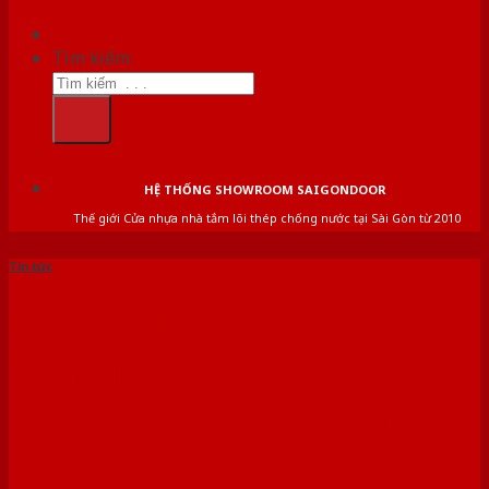
Tìm kiếm:
HỆ THỐNG SHOWROOM SAIGONDOOR
Thế giới Cửa nhựa nhà tắm lõi thép chống nước tại Sài Gòn từ 2010
Tin tức
CỬA NHỰA COMPOSITE –
ƯU ĐIỂM VƯỢT TRỘI CỬA
DÒNG CỬA NHỰA CHỊU
NƯỚC SAIGONDOOR