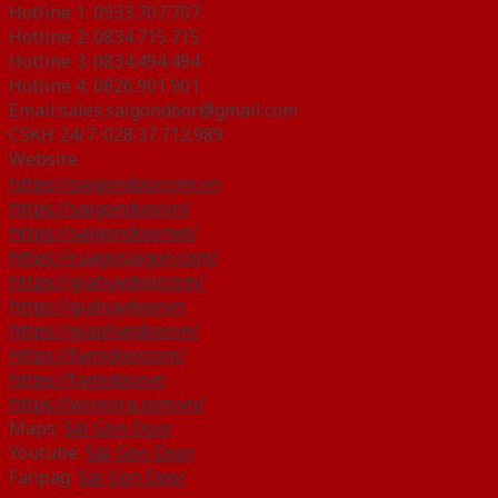
Hotline 1: 0933.707.707
Hotline 2: 0834.715.715
Hotline 3: 0834.494.494
Hotline 4: 0826.901.901
Email:sales.saigondoor@gmail.com
CSKH 24/7: 028.37.712.989
Website
https://saigondoor.com.vn
https://saigondoor.vn/
https://saigondoor.net/
https://cuagosaigon.com/
https://giahuydoor.com/
https://giahuydoor.vn
https://giaphatdoor.vn/
https://famidoor.com/
https://famidoor.vn
https://wincorp.com.vn/
Maps:
Sài Gòn Door
Youtube:
Sài Gòn Door
Fanpag:
Sài Gòn Door