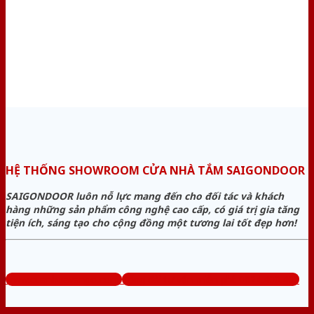
HỆ THỐNG SHOWROOM CỬA NHÀ TẮM SAIGONDOOR
SAIGONDOOR luôn nỗ lực mang đến cho đối tác và khách
hàng những sản phẩm công nghệ cao cấp, có giá trị gia tăng
tiện ích, sáng tạo cho cộng đồng một tương lai tốt đẹp hơn!
www.cuanhuavango.com
Tổng đài tư vấn miễn phí: 0824.400.400