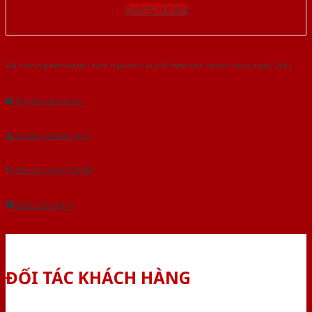
Gọi 0976.169.864
Với kinh nghiệm nhiêu năm nghiên cứu cửa theo tiêu chuẩn công nghệ Châu
Âu.Chúng tôi tự tin là nhà sản xuất & cung cấp hàng đầu tại Việt Nam!
Gửi yêu cầu tư vấn
Tải báo giá tổng hợp
Yêu cầu gọi lại (3 phút)
Dành cho đại lý
ĐỐI TÁC KHÁCH HÀNG