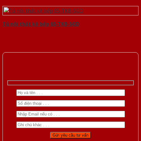
Tủ nội thất kệ bếp 65-TKB-SGD