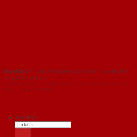
SaigonDoor™
- Hệ thống Showroom cửa nhựa nhà tắm
hàng đầu Việt Nam
Copyright ⓒ 2016 – 2026 SaigonDoor™ - www.cuanhuanhatam.com |
Đơn vị chủ quản SaigonDoor
Tìm kiếm: