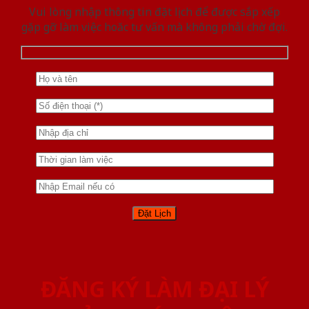
Vui lòng nhập thông tin đặt lịch để được sắp xếp
gặp gỡ làm việc hoăc tư vấn mà không phải chờ đợi.
ĐĂNG KÝ LÀM ĐẠI LÝ