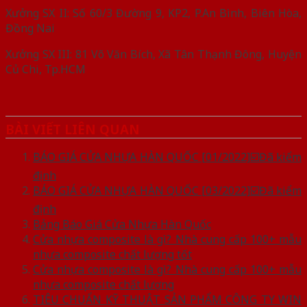
Xưởng SX II: Số 60/3 Đường 9, KP2, P.An Bình, Biên Hòa,
Đồng Nai
Xưởng SX III: 81 Võ Văn Bích, Xã Tân Thạnh Đông, Huyện
Củ Chi, Tp.HCM
BÀI VIẾT LIÊN QUAN
BÁO GIÁ CỬA NHỰA HÀN QUỐC [01/2022]☑️Đã kiểm
định
BÁO GIÁ CỬA NHỰA HÀN QUỐC [03/2022]☑️Đã kiểm
định
Bảng Báo Giá Cửa Nhựa Hàn Quốc
Cửa nhựa composite là gì? Nhà cung cấp 100+ mẫu
nhựa composite chất lượng tốt
Cửa nhựa composite là gì? Nhà cung cấp 100+ mẫu
nhựa composite chất lượng
TIÊU CHUẨN KỸ THUẬT SẢN PHẨM CÔNG TY WIN