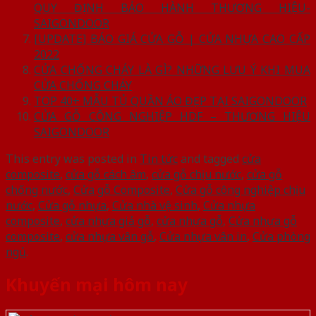
QUY ĐỊNH BẢO HÀNH THƯƠNG HIỆU-
SAIGONDOOR
[UPDATE] BÁO GIÁ CỬA GỖ | CỬA NHỰA CAO CẤP
2022
CỬA CHỐNG CHÁY LÀ GÌ? NHỮNG LƯU Ý KHI MUA
CỬA CHỐNG CHÁY
TOP 40+ MẪU TỦ QUẦN ÁO ĐẸP TẠI SAIGONDOOR
CỬA GỖ CÔNG NGHIỆP HDF – THƯƠNG HIỆU
SAIGONDOOR
This entry was posted in
Tin tức
and tagged
cửa
composite
,
cửa gỗ cách âm
,
cửa gỗ chịu nước
,
cửa gỗ
chống nước
,
Cửa gỗ Composite
,
Cửa gỗ công nghiệp chịu
nước
,
Cửa gỗ nhựa
,
Cửa nhà vệ sinh
,
Cửa nhựa
composite
,
cửa nhựa giả gỗ
,
cửa nhựa gỗ
,
Cửa nhựa gỗ
composite
,
cửa nhựa vân gỗ
,
Cửa nhựa vân in
,
Cửa phòng
ngủ
.
Khuyến mại hôm nay