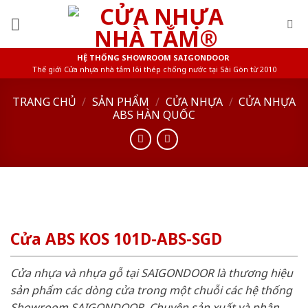
Skip
to
content
HỆ THỐNG SHOWROOM SAIGONDOOR
Thế giới Cửa nhựa nhà tắm lõi thép chống nước tại Sài Gòn từ 2010
TRANG CHỦ
/
SẢN PHẨM
/
CỬA NHỰA
/
CỬA NHỰA
ABS HÀN QUỐC
Cửa ABS KOS 101D-ABS-SGD
Cửa nhựa và nhựa gỗ tại SAIGONDOOR là thương hiệu
sản phẩm các dòng cửa trong một chuỗi các hệ thống
Showroom SAIGONDOOR. Chuyên sản xuất và phân