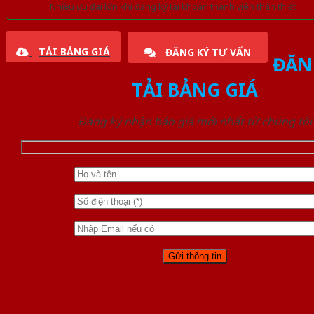
Nhiều ưu đãi lớn khi đăng ký tài khoản thành viên thân thiết
TẢI BẢNG GIÁ
ĐĂNG KÝ TƯ VẤN
ĐĂN
TẢI BẢNG GIÁ
Đăng ký nhận báo giá mới nhất từ chúng tôi