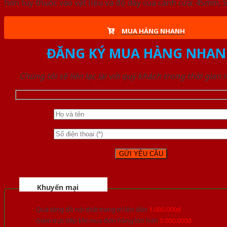
hơn tùy thuộc vào vật liệu và độ dày của cánh cửa: 45mm
MUA HÀNG NHANH
ĐĂNG KÝ MUA HÀNG NHAN
Chúng tôi sẽ liên lạc lại với quý khách trong thời gian
Khuyến mại
Quà tặng đồ nội thất trang trí lên đến
1.000.000đ
Giảm trực tiếp khi mua đơn hàng lớn hơn
3.000.000đ