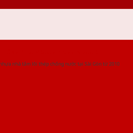
 THỐNG SHOWROOM SAIGONDOOR
nhựa nhà tắm lõi thép chống nước tại Sài Gòn từ 2010