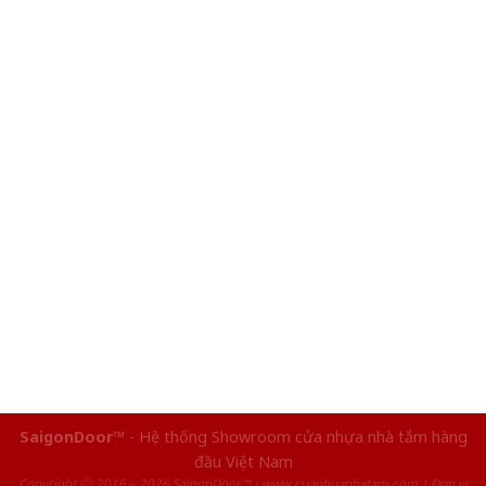
SaigonDoor™
- Hệ thống Showroom cửa nhựa nhà tắm hàng
đầu Việt Nam
Copyright ⓒ 2016 – 2026 SaigonDoor™ - www.cuanhuanhatam.com | Đơn vị