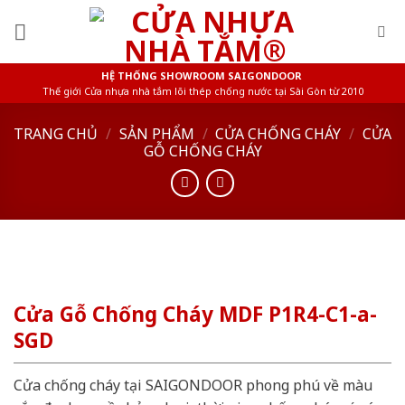
Skip
to
content
HỆ THỐNG SHOWROOM SAIGONDOOR
Thế giới Cửa nhựa nhà tắm lõi thép chống nước tại Sài Gòn từ 2010
TRANG CHỦ
/
SẢN PHẨM
/
CỬA CHỐNG CHÁY
/
CỬA
GỖ CHỐNG CHÁY
Cửa Gỗ Chống Cháy MDF P1R4-C1-a-
SGD
Cửa chống cháy tại SAIGONDOOR phong phú về màu