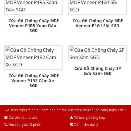
Cửa Gỗ Chống Cháy MDF
Cửa Gỗ Chống Cháy MDF
Veneer P1R5 Xoan Đào-
Veneer P1G1 Sồi-SGD
SGD
Cửa Gỗ Chống Cháy 2P
Sơn Xám-SGD
Cửa Gỗ Chống Cháy MDF
Veneer P1R2 Căm Xe-
SGD
Với kinh nghiệm nhiêu năm nghiên cứu cửa theo tiêu chuẩn công nghệ Châu
Âu.Chúng tôi tự tin là nhà sản xuất & cung cấp hàng đầu tại Việt Nam!
Gửi yêu cầu tư vấn
Tải báo giá tổng hợp
Yêu cầu gọi lại (3 phút)
Dành cho đại lý