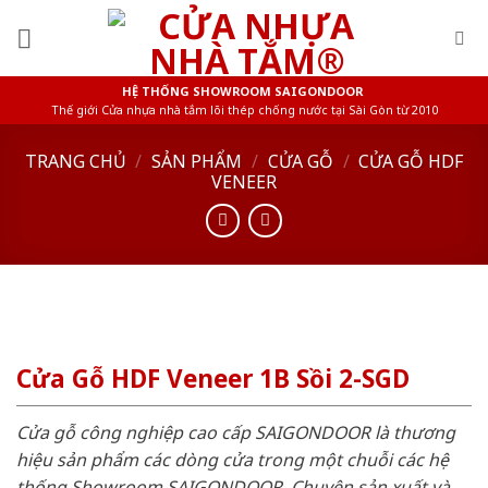
Skip
to
content
HỆ THỐNG SHOWROOM SAIGONDOOR
Thế giới Cửa nhựa nhà tắm lõi thép chống nước tại Sài Gòn từ 2010
TRANG CHỦ
/
SẢN PHẨM
/
CỬA GỖ
/
CỬA GỖ HDF
VENEER
Cửa Gỗ HDF Veneer 1B Sồi 2-SGD
Cửa gỗ công nghiệp cao cấp SAIGONDOOR là thương
hiệu sản phẩm các dòng cửa trong một chuỗi các hệ
thống Showroom SAIGONDOOR. Chuyên sản xuất và