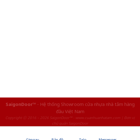
SaigonDoor™
- Hệ thống Showroom cửa nhựa nhà tắm hàng
đầu Việt Nam
Copyright ⓒ 2016 – 2026 SaigonDoor™ - www.cuanhuanhatam.com | Đơn vị
chủ quản SaigonDoor
Gọi ngay
Bản đồ
Zalo
Messenger