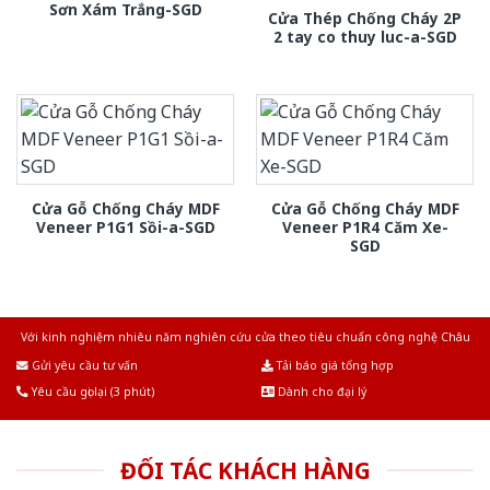
Sơn Xám Trắng-SGD
Cửa Thép Chống Cháy 2P
2 tay co thuy luc-a-SGD
Cửa Gỗ Chống Cháy MDF
Cửa Gỗ Chống Cháy MDF
Veneer P1G1 Sồi-a-SGD
Veneer P1R4 Căm Xe-
SGD
Với kinh nghiệm nhiêu năm nghiên cứu cửa theo tiêu chuẩn công nghệ Châu
Âu.Chúng tôi tự tin là nhà sản xuất & cung cấp hàng đầu tại Việt Nam!
Gửi yêu cầu tư vấn
Tải báo giá tổng hợp
Yêu cầu gọi lại (3 phút)
Dành cho đại lý
ĐỐI TÁC KHÁCH HÀNG