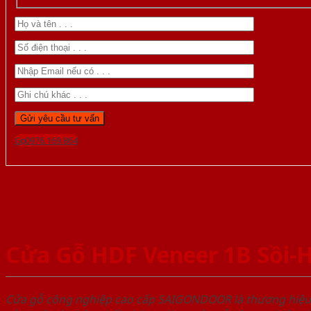
Gọi 0976.169.864
Cửa Gỗ HDF Veneer 1B Sồi
Cửa gỗ công nghiệp cao cấp SAIGONDOOR là thương hiệ