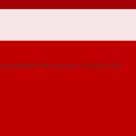
 THỐNG SHOWROOM SAIGONDOOR
nhựa nhà tắm lõi thép chống nước tại Sài Gòn từ 2010