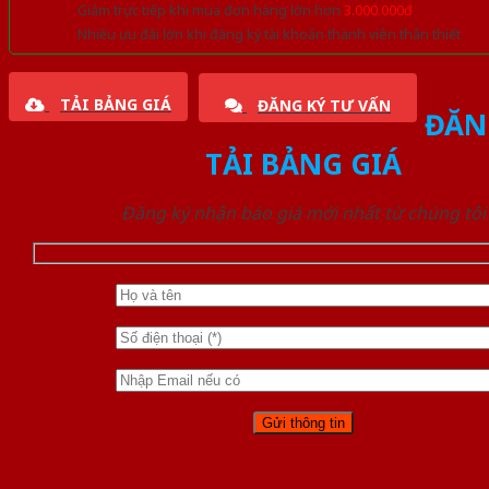
Giảm trực tiếp khi mua đơn hàng lớn hơn
3.000.000đ
Nhiều ưu đãi lớn khi đăng ký tài khoản thành viên thân thiết
TẢI BẢNG GIÁ
ĐĂNG KÝ TƯ VẤN
ĐĂN
TẢI BẢNG GIÁ
Đăng ký nhận báo giá mới nhất từ chúng tôi