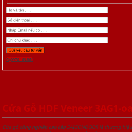
Gọi 0976.169.864
Cửa Gỗ HDF Veneer 3AG1-o
Cửa gỗ công nghiệp cao cấp SAIGONDOOR là thương hiệ