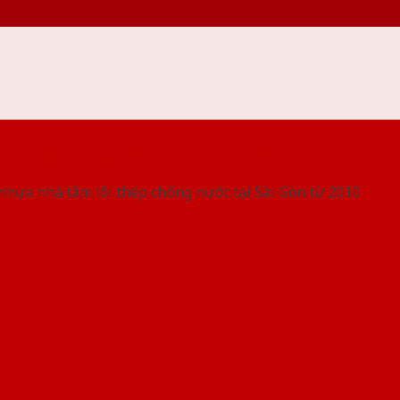
 THỐNG SHOWROOM SAIGONDOOR
nhựa nhà tắm lõi thép chống nước tại Sài Gòn từ 2010