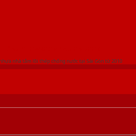
 THỐNG SHOWROOM SAIGONDOOR
nhựa nhà tắm lõi thép chống nước tại Sài Gòn từ 2010