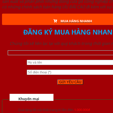
sản xuất và phân phối những dòng cửa gỗ công nghiệp ch
có những chính sách bán hàng ƯU ĐÃI CAO đi kèm với sự đ
MUA HÀNG NHANH
ĐĂNG KÝ MUA HÀNG NHAN
Chúng tôi sẽ liên lạc lại với quý khách trong thời gian
Khuyến mại
Quà tặng đồ nội thất trang trí lên đến
1.000.000đ