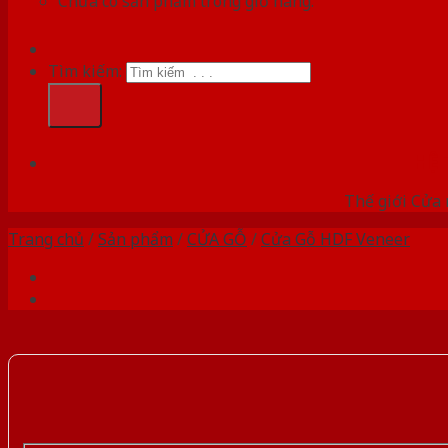
Chưa có sản phẩm trong giỏ hàng.
Tìm kiếm:
HỆ
Thế giới Cửa 
Trang chủ
/
Sản phẩm
/
CỬA GỖ
/
Cửa Gỗ HDF Veneer