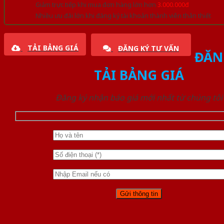
Giảm trực tiếp khi mua đơn hàng lớn hơn
3.000.000đ
Nhiều ưu đãi lớn khi đăng ký tài khoản thành viên thân thiết
TẢI BẢNG GIÁ
ĐĂNG KÝ TƯ VẤN
ĐĂN
TẢI BẢNG GIÁ
Đăng ký nhận báo giá mới nhất từ chúng tôi