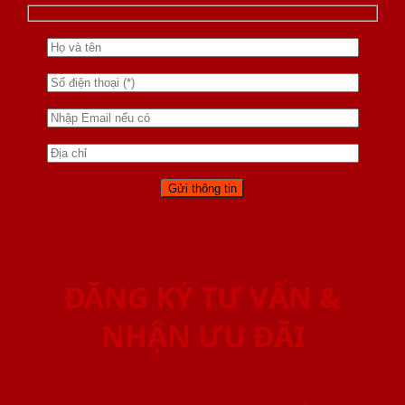
ĐĂNG KÝ TƯ VẤN &
NHẬN ƯU ĐÃI