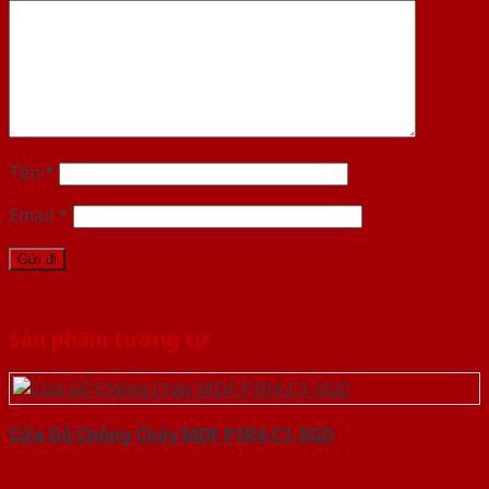
Tên
*
Email
*
Sản phẩm tương tự
Cửa Gỗ Chống Cháy MDF P1R4-C1-SGD