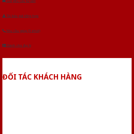
Gửi yêu cầu tư vấn
Tải báo giá tổng hợp
Yêu cầu gọi lại (3 phút)
Dành cho đại lý
ĐỐI TÁC KHÁCH HÀNG