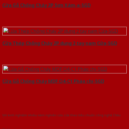
Cửa Gỗ Chống Cháy 2P Sơn Xám-a-SGD
Cửa Thép Chống Cháy 2P dung 2 tay nam Cửa-SGD
Cửa Gỗ Chống Cháy MDF O4-C1 Phào chi-SGD
Với kinh nghiệm nhiêu năm nghiên cứu cửa theo tiêu chuẩn công nghệ Châu
Âu.Chúng tôi tự tin là nhà sản xuất & cung cấp hàng đầu tại Việt Nam!