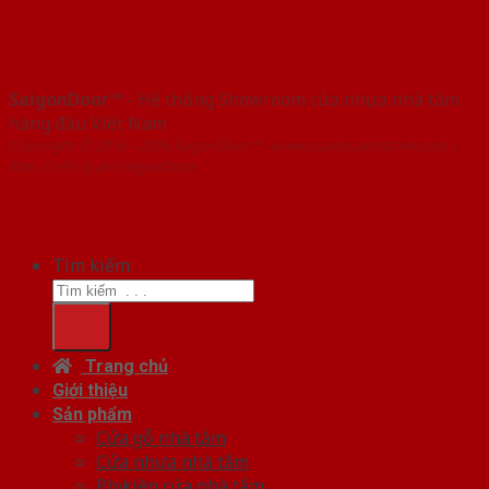
SaigonDoor™
- Hệ thống Showroom cửa nhựa nhà tắm
hàng đầu Việt Nam
Copyright ⓒ 2016 – 2026 SaigonDoor™ - www.cuanhuanhatam.com |
Đơn vị chủ quản SaigonDoor
Tìm kiếm:
Trang chủ
Giới thiệu
Sản phẩm
Cửa gỗ nhà tắm
Cửa nhựa nhà tắm
Phụ kiện cửa nhà tắm