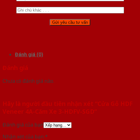
Đánh giá (0)
Đánh giá
Chưa có đánh giá nào.
Hãy là người đầu tiên nhận xét “Cửa Gỗ HDF
Veneer 4A-Căm Xe 3-HDFV-SGD”
Đánh giá của bạn
Nhận xét của bạn
*