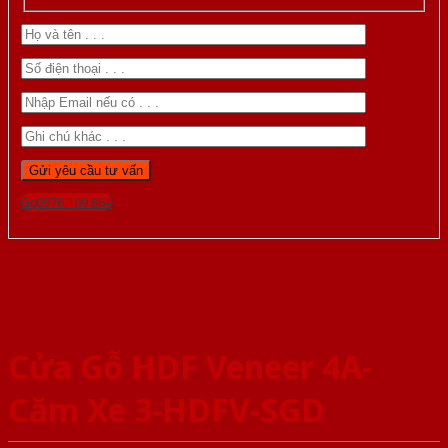
Gọi 0976.169.864
Cửa Gỗ HDF Veneer 4A-
Căm Xe 3-HDFV-SGD