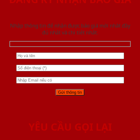
Nhập thông tin để nhận được báo giá mới nhât đầy
đủ nhất và chi tiết nhất.
YÊU CẦU GỌI LẠI