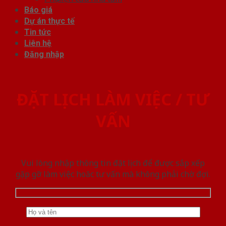
Báo giá
Dự án thực tế
Tin tức
Liên hệ
Đăng nhập
ĐẶT LỊCH LÀM VIỆC / TƯ
VẤN
Vui lòng nhập thông tin đặt lịch để được sắp xếp
gặp gỡ làm việc hoăc tư vấn mà không phải chờ đợi.