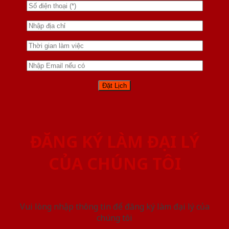
ĐĂNG KÝ LÀM ĐẠI LÝ
CỦA CHÚNG TÔI
Vui lòng nhập thông tin để đăng ký làm đại lý của
chúng tôi