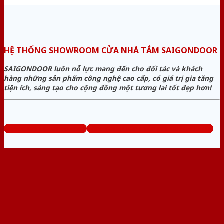
HỆ THỐNG SHOWROOM CỬA NHÀ TẮM SAIGONDOOR
SAIGONDOOR luôn nỗ lực mang đến cho đối tác và khách
hàng những sản phẩm công nghệ cao cấp, có giá trị gia tăng
tiện ích, sáng tạo cho cộng đồng một tương lai tốt đẹp hơn!
www.cuanhuavango.com
Tổng đài tư vấn miễn phí: 0824.400.400