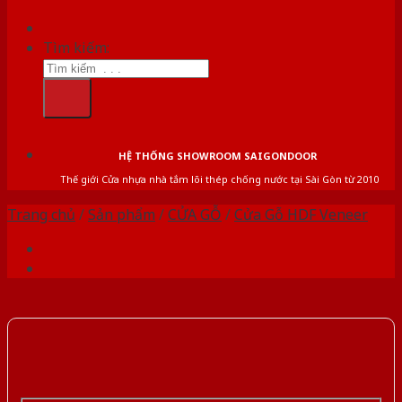
Tìm kiếm:
HỆ THỐNG SHOWROOM SAIGONDOOR
Thế giới Cửa nhựa nhà tắm lõi thép chống nước tại Sài Gòn từ 2010
Trang chủ
/
Sản phẩm
/
CỬA GỖ
/
Cửa Gỗ HDF Veneer