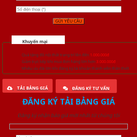
Khuyến mại
Quà tặng đồ nội thất trang trí lên đến
1.000.000đ
Giảm trực tiếp khi mua đơn hàng lớn hơn
3.000.000đ
Nhiều ưu đãi lớn khi đăng ký tài khoản thành viên thân thiết
TẢI BẢNG GIÁ
ĐĂNG KÝ TƯ VẤN
ĐĂNG KÝ TẢI BẢNG GIÁ
Đăng ký nhận báo giá mới nhất từ chúng tôi