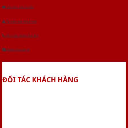
Gửi yêu cầu tư vấn
Tải báo giá tổng hợp
Yêu cầu gọi lại (3 phút)
Dành cho đại lý
ĐỐI TÁC KHÁCH HÀNG