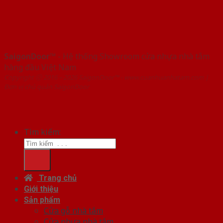
SaigonDoor™
- Hệ thống Showroom cửa nhựa nhà tắm
hàng đầu Việt Nam
Copyright ⓒ 2016 – 2026 SaigonDoor™ - www.cuanhuanhatam.com |
Đơn vị chủ quản SaigonDoor
Tìm kiếm:
Trang chủ
Giới thiệu
Sản phẩm
Cửa gỗ nhà tắm
Cửa nhựa nhà tắm