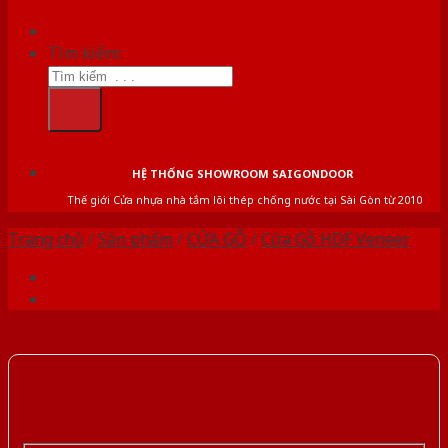
Tìm kiếm:
HỆ THỐNG SHOWROOM SAIGONDOOR
Thế giới Cửa nhựa nhà tắm lõi thép chống nước tại Sài Gòn từ 2010
Trang chủ
/
Sản phẩm
/
CỬA GỖ
/
Cửa Gỗ HDF Veneer