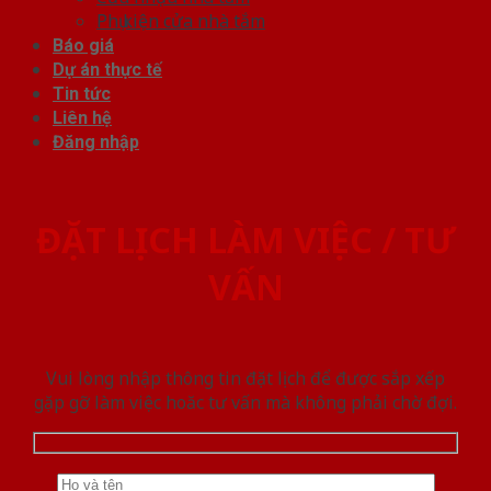
Phụ kiện cửa nhà tắm
Báo giá
Dự án thực tế
Tin tức
Liên hệ
Đăng nhập
ĐẶT LỊCH LÀM VIỆC / TƯ
VẤN
Vui lòng nhập thông tin đặt lịch để được sắp xếp
gặp gỡ làm việc hoăc tư vấn mà không phải chờ đợi.