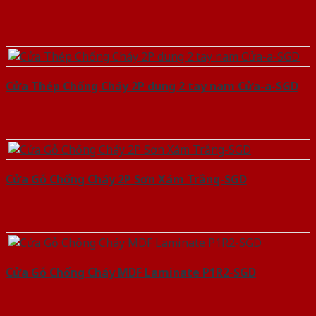
Cửa Thép Chống Cháy 2P dung 2 tay nam Cửa-a-SGD
Cửa Gỗ Chống Cháy 2P Sơn Xám Trắng-SGD
Cửa Gỗ Chống Cháy MDF Laminate P1R2-SGD