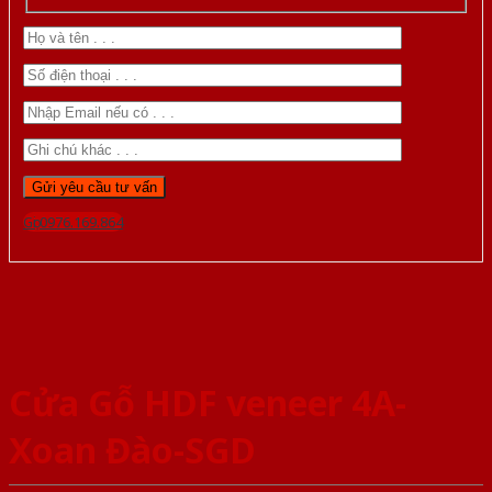
Gọi 0976.169.864
Cửa Gỗ HDF veneer 4A-
Xoan Đào-SGD