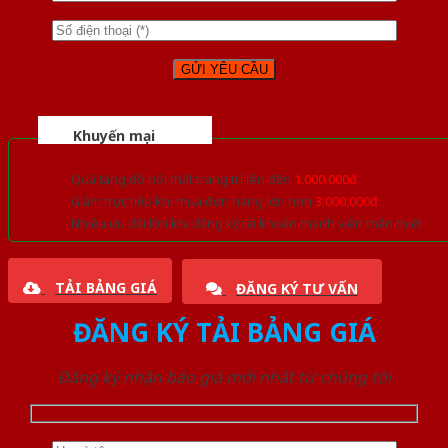
Khuyến mại
Quà tặng đồ nội thất trang trí lên đến
1.000.000đ
Giảm trực tiếp khi mua đơn hàng lớn hơn
3.000.000đ
Nhiều ưu đãi lớn khi đăng ký tài khoản thành viên thân thiết
TẢI BẢNG GIÁ
ĐĂNG KÝ TƯ VẤN
ĐĂNG KÝ TẢI BẢNG GIÁ
Đăng ký nhận báo giá mới nhất từ chúng tôi