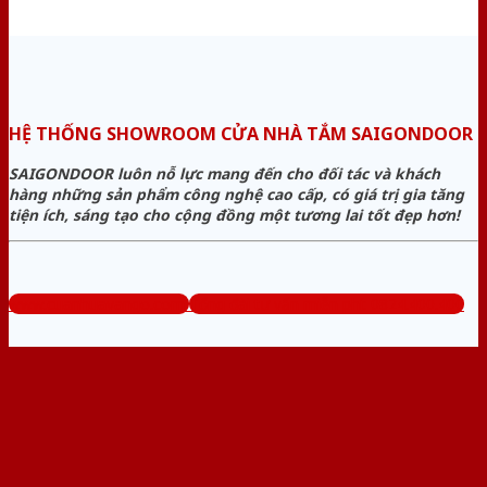
HỆ THỐNG SHOWROOM CỬA NHÀ TẮM SAIGONDOOR
SAIGONDOOR luôn nỗ lực mang đến cho đối tác và khách
hàng những sản phẩm công nghệ cao cấp, có giá trị gia tăng
tiện ích, sáng tạo cho cộng đồng một tương lai tốt đẹp hơn!
www.cuanhuavango.com
Tổng đài tư vấn miễn phí: 0824.400.400