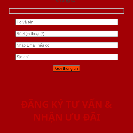
ĐĂNG KÝ TƯ VẤN &
NHẬN ƯU ĐÃI