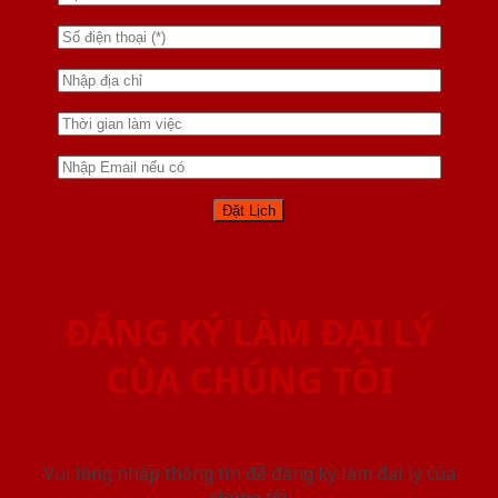
ĐĂNG KÝ LÀM ĐẠI LÝ
CỦA CHÚNG TÔI
Vui lòng nhập thông tin để đăng ký làm đại lý của
chúng tôi