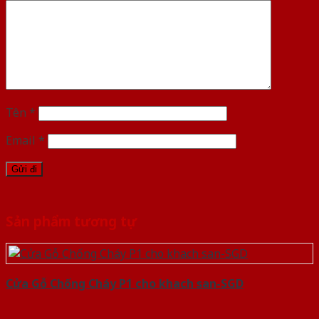
Tên
*
Email
*
Sản phẩm tương tự
Cửa Gỗ Chống Cháy P1 cho khach san-SGD