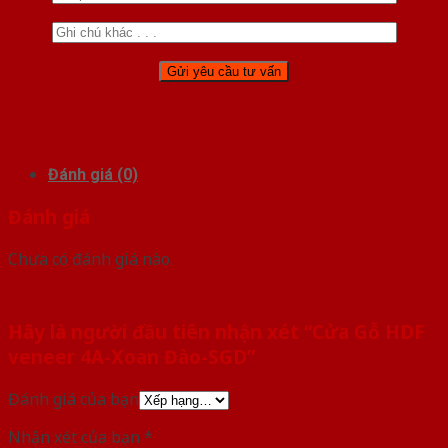
Đánh giá (0)
Đánh giá
Chưa có đánh giá nào.
Hãy là người đầu tiên nhận xét “Cửa Gỗ HDF
veneer 4A-Xoan Đào-SGD”
Đánh giá của bạn
Nhận xét của bạn
*