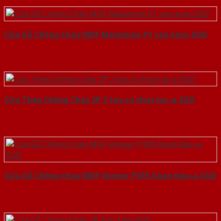
Cửa Gỗ Chống Cháy MDF Melamine P1 van kem-SGD
Cửa Thép Chống Cháy 2P 2 tay co thuy luc-a-SGD
Cửa Gỗ Chống Cháy MDF Veneer P1R5 Xoan Đào-a-SGD