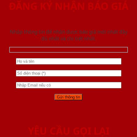
ĐĂNG KÝ NHẬN BÁO GIÁ
Nhập thông tin để nhận được báo giá mới nhât đầy
đủ nhất và chi tiết nhất.
YÊU CẦU GỌI LẠI