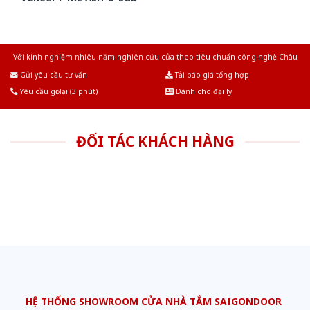
Với kinh nghiệm nhiêu năm nghiên cứu cửa theo tiêu chuẩn công nghệ Châu
Âu.Chúng tôi tự tin là nhà sản xuất & cung cấp hàng đầu tại Việt Nam!
Gửi yêu cầu tư vấn
Tải báo giá tổng hợp
Yêu cầu gọi lại (3 phút)
Dành cho đại lý
ĐỐI TÁC KHÁCH HÀNG
HỆ THỐNG SHOWROOM CỬA NHÀ TẮM SAIGONDOOR