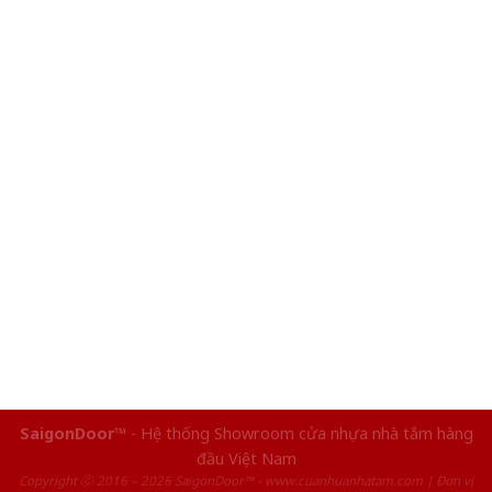
SaigonDoor™
- Hệ thống Showroom cửa nhựa nhà tắm hàng
đầu Việt Nam
Copyright ⓒ 2016 – 2026 SaigonDoor™ - www.cuanhuanhatam.com | Đơn vị