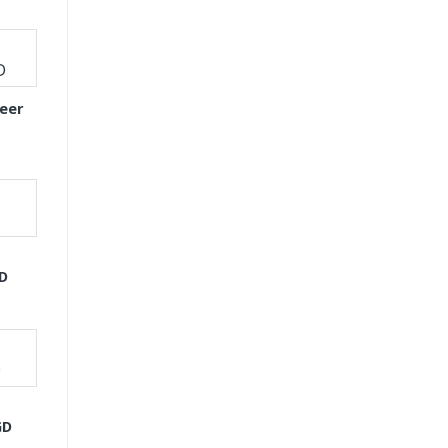
eer
GD
GD