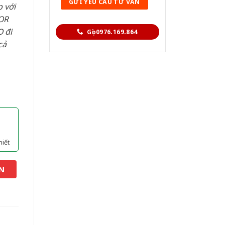
 với
OR
 đi
Gọi 0976.169.864
cả
hiết
N