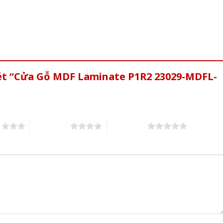
xét “Cửa Gỗ MDF Laminate P1R2 23029-MDFL-
s
4 of 5 stars
5 of 5 stars