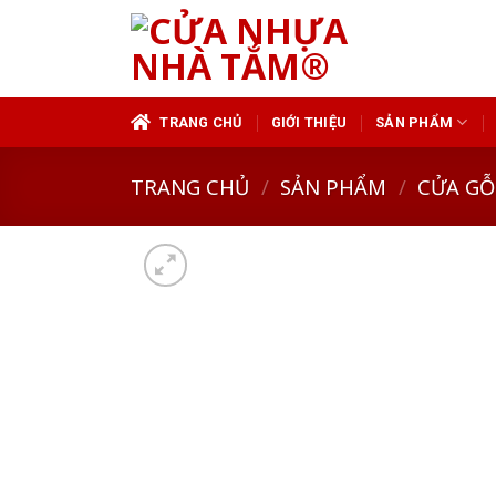
Skip
to
content
TRANG CHỦ
GIỚI THIỆU
SẢN PHẨM
TRANG CHỦ
/
SẢN PHẨM
/
CỬA GỖ