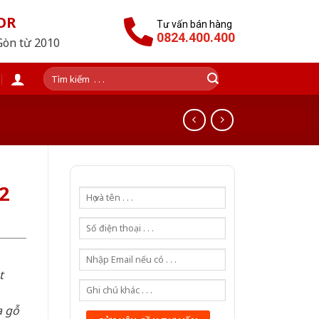
OR
Tư vấn bán hàng
0824.400.400
Gòn từ 2010
Tìm
kiếm:
2
t
a gỗ