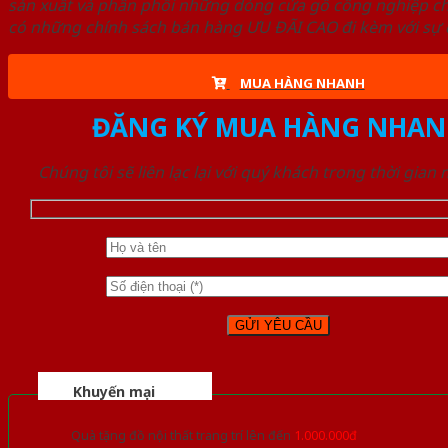
sản xuất và phân phối những dòng cửa gỗ công nghiệp ch
có những chính sách bán hàng ƯU ĐÃI CAO đi kèm với sự đ
MUA HÀNG NHANH
ĐĂNG KÝ MUA HÀNG NHAN
Chúng tôi sẽ liên lạc lại với quý khách trong thời gian
Khuyến mại
Quà tặng đồ nội thất trang trí lên đến
1.000.000đ