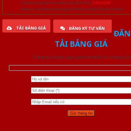
Giảm trực tiếp khi mua đơn hàng lớn hơn
3.000.000đ
Nhiều ưu đãi lớn khi đăng ký tài khoản thành viên thân thiết
TẢI BẢNG GIÁ
ĐĂNG KÝ TƯ VẤN
ĐĂN
TẢI BẢNG GIÁ
Đăng ký nhận báo giá mới nhất từ chúng tôi