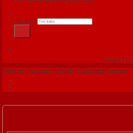
Chưa có sản phẩm trong giỏ hàng.
Tìm kiếm:
HỆ
Thế giới Cửa 
Trang chủ
/
Sản phẩm
/
CỬA GỖ
/
Cửa Gỗ MDF Laminate