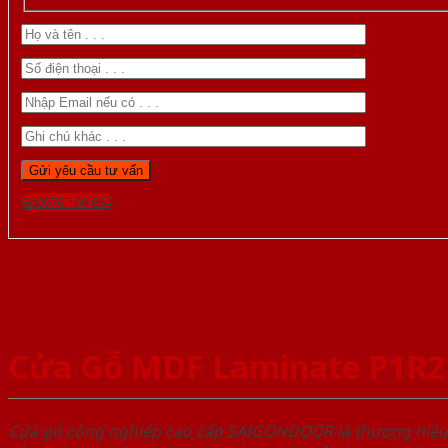
Gọi 0976.169.864
Cửa Gỗ MDF Laminate P1R2
Cửa gỗ công nghiệp cao cấp SAIGONDOOR là thương hiệ