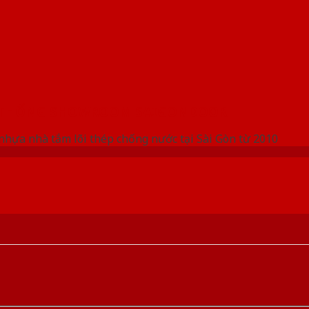
 THỐNG SHOWROOM SAIGONDOOR
nhựa nhà tắm lõi thép chống nước tại Sài Gòn từ 2010