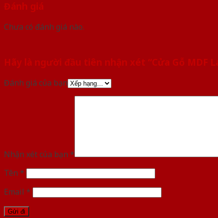
Đánh giá
Chưa có đánh giá nào.
Hãy là người đầu tiên nhận xét “Cửa Gỗ MDF 
Đánh giá của bạn
Nhận xét của bạn
*
Tên
*
Email
*