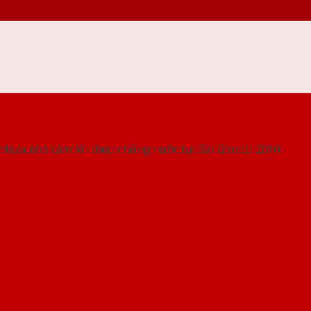
 THỐNG SHOWROOM SAIGONDOOR
nhựa nhà tắm lõi thép chống nước tại Sài Gòn từ 2010