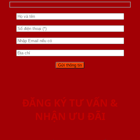
ĐĂNG KÝ TƯ VẤN &
NHẬN ƯU ĐÃI