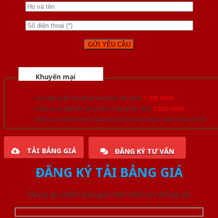
Khuyến mại
Quà tặng đồ nội thất trang trí lên đến
1.000.000đ
Giảm trực tiếp khi mua đơn hàng lớn hơn
3.000.000đ
Nhiều ưu đãi lớn khi đăng ký tài khoản thành viên thân thiết
TẢI BẢNG GIÁ
ĐĂNG KÝ TƯ VẤN
ĐĂNG KÝ TẢI BẢNG GIÁ
Đăng ký nhận báo giá mới nhất từ chúng tôi