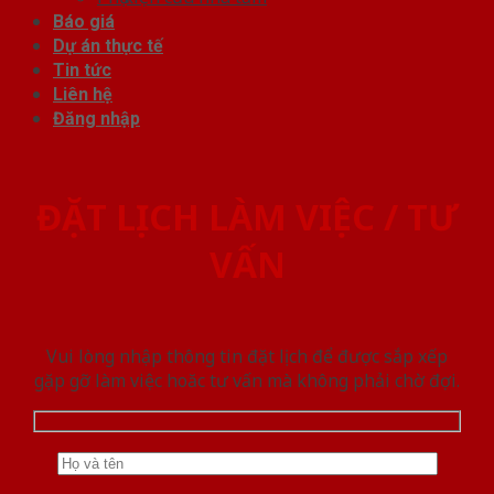
Báo giá
Dự án thực tế
Tin tức
Liên hệ
Đăng nhập
ĐẶT LỊCH LÀM VIỆC / TƯ
VẤN
Vui lòng nhập thông tin đặt lịch để được sắp xếp
gặp gỡ làm việc hoăc tư vấn mà không phải chờ đợi.