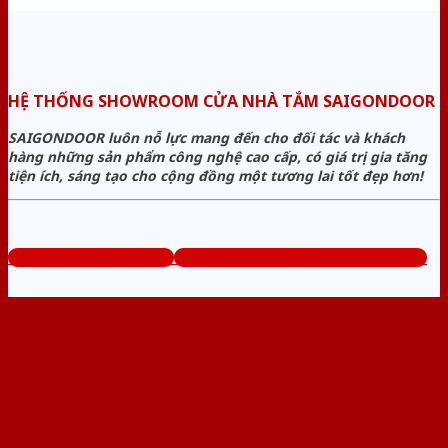
HỆ THỐNG SHOWROOM CỬA NHÀ TẮM SAIGONDOOR
SAIGONDOOR luôn nỗ lực mang đến cho đối tác và khách
hàng những sản phẩm công nghệ cao cấp, có giá trị gia tăng
tiện ích, sáng tạo cho cộng đồng một tương lai tốt đẹp hơn!
www.cuanhuavango.com
Tổng đài tư vấn miễn phí: 0824.400.400