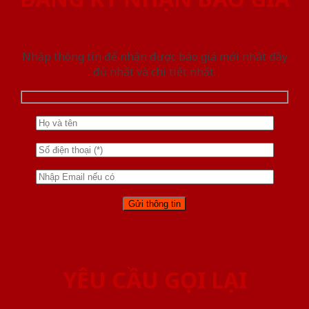
Nhập thông tin để nhận được báo giá mới nhât đầy
đủ nhất và chi tiết nhất.
YÊU CẦU GỌI LẠI