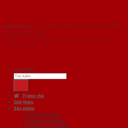
SaigonDoor™
- Hệ thống Showroom cửa nhựa nhà tắm
hàng đầu Việt Nam
Copyright ⓒ 2016 – 2026 SaigonDoor™ - www.cuanhuanhatam.com |
Đơn vị chủ quản SaigonDoor
Tìm kiếm:
Trang chủ
Giới thiệu
Sản phẩm
Cửa gỗ nhà tắm
Cửa nhựa nhà tắm
Phụ kiện cửa nhà tắm