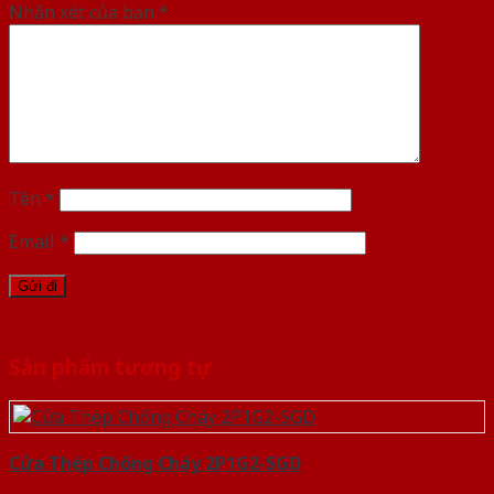
Nhận xét của bạn
*
Tên
*
Email
*
Sản phẩm tương tự
Cửa Thép Chống Cháy 2P1G2-SGD