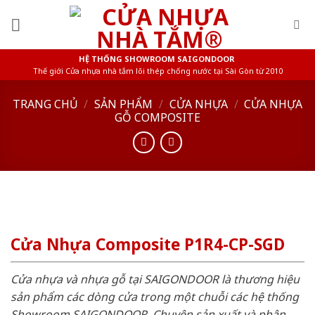
Skip
to
content
HỆ THỐNG SHOWROOM SAIGONDOOR
Thế giới Cửa nhựa nhà tắm lõi thép chống nước tại Sài Gòn từ 2010
TRANG CHỦ
/
SẢN PHẨM
/
CỬA NHỰA
/
CỬA NHỰA
GỖ COMPOSITE
Cửa Nhựa Composite P1R4-CP-SGD
Cửa nhựa và nhựa gỗ tại SAIGONDOOR là thương hiệu
sản phẩm các dòng cửa trong một chuỗi các hệ thống
Showroom SAIGONDOOR. Chuyên sản xuất và phân