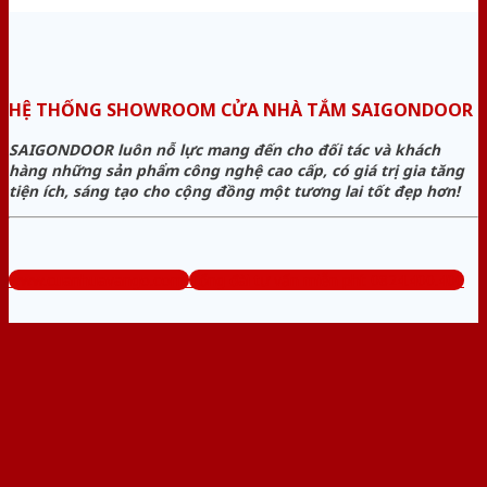
HỆ THỐNG SHOWROOM CỬA NHÀ TẮM SAIGONDOOR
SAIGONDOOR luôn nỗ lực mang đến cho đối tác và khách
hàng những sản phẩm công nghệ cao cấp, có giá trị gia tăng
tiện ích, sáng tạo cho cộng đồng một tương lai tốt đẹp hơn!
www.cuanhuavango.com
Tổng đài tư vấn miễn phí: 0824.400.400