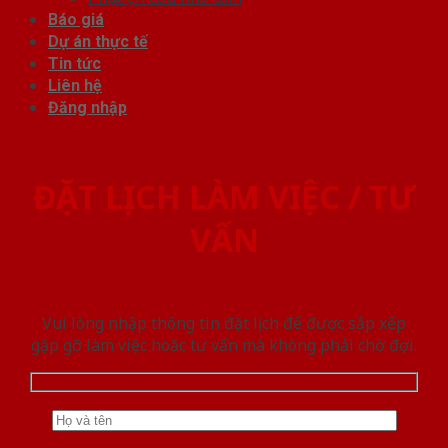
Báo giá
Dự án thực tế
Tin tức
Liên hệ
Đăng nhập
ĐẶT LỊCH LÀM VIỆC / TƯ
VẤN
Vui lòng nhập thông tin đặt lịch để được sắp xếp
gặp gỡ làm việc hoăc tư vấn mà không phải chờ đợi.