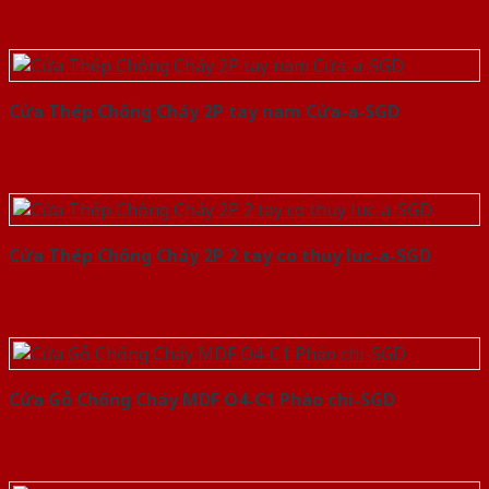
Cửa Thép Chống Cháy 2P tay nam Cửa-a-SGD
Cửa Thép Chống Cháy 2P 2 tay co thuy luc-a-SGD
Cửa Gỗ Chống Cháy MDF O4-C1 Phào chi-SGD