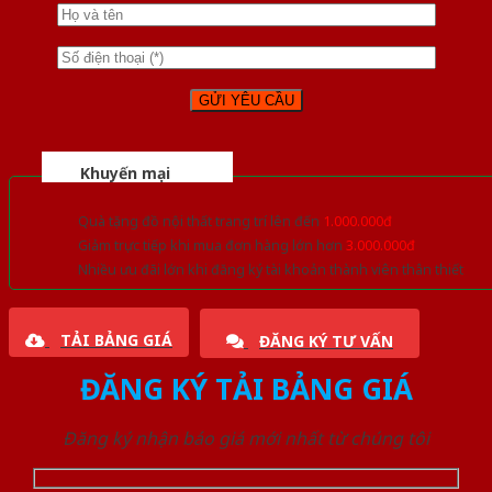
Khuyến mại
Quà tặng đồ nội thất trang trí lên đến
1.000.000đ
Giảm trực tiếp khi mua đơn hàng lớn hơn
3.000.000đ
Nhiều ưu đãi lớn khi đăng ký tài khoản thành viên thân thiết
TẢI BẢNG GIÁ
ĐĂNG KÝ TƯ VẤN
ĐĂNG KÝ TẢI BẢNG GIÁ
Đăng ký nhận báo giá mới nhất từ chúng tôi