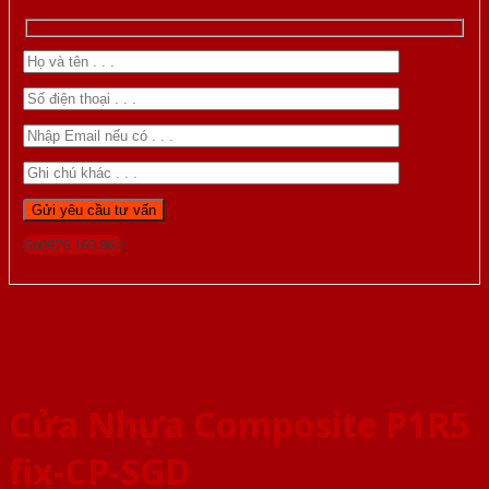
Gọi 0976.169.864
Cửa Nhựa Composite P1R5
fix-CP-SGD