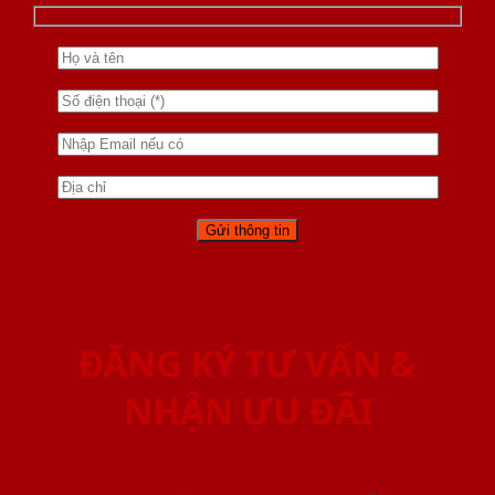
ĐĂNG KÝ TƯ VẤN &
NHẬN ƯU ĐÃI