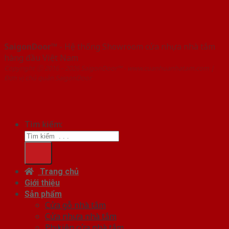
SaigonDoor™
- Hệ thống Showroom cửa nhựa nhà tắm
hàng đầu Việt Nam
Copyright ⓒ 2016 – 2026 SaigonDoor™ - www.cuanhuanhatam.com |
Đơn vị chủ quản SaigonDoor
Tìm kiếm:
Trang chủ
Giới thiệu
Sản phẩm
Cửa gỗ nhà tắm
Cửa nhựa nhà tắm
Phụ kiện cửa nhà tắm