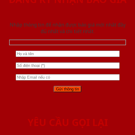
Nhập thông tin để nhận được báo giá mới nhât đầy
đủ nhất và chi tiết nhất.
YÊU CẦU GỌI LẠI