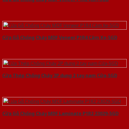
Cửa Gỗ Chống Cháy MDF Veneer P1R4 Căm Xe-SGD
Cửa Thép Chống Cháy 2P dung 2 tay nam Cửa-SGD
Cửa Gỗ Chống Cháy MDF Laminate P1R2 23029-SGD