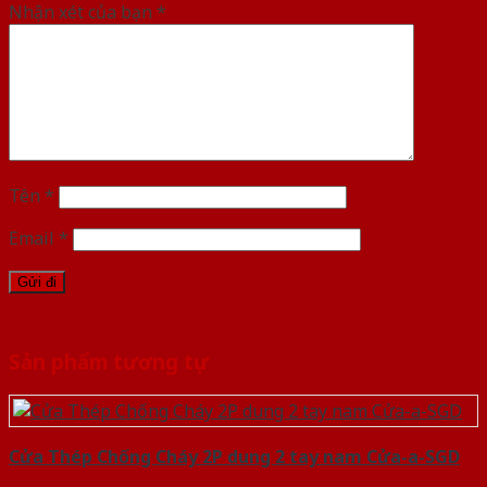
Nhận xét của bạn
*
Tên
*
Email
*
Sản phẩm tương tự
Cửa Thép Chống Cháy 2P dung 2 tay nam Cửa-a-SGD