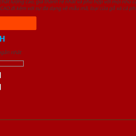
ất lượng cao, giá thành rẻ nhất và phù hợp với mọi nhu cầ
 đi kèm với sự đa dạng về mẫu mã, loại cửa gỗ và cả phâ
H
 ngắn nhất