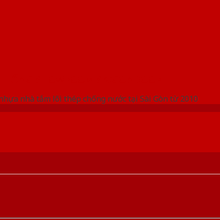
 THỐNG SHOWROOM SAIGONDOOR
nhựa nhà tắm lõi thép chống nước tại Sài Gòn từ 2010