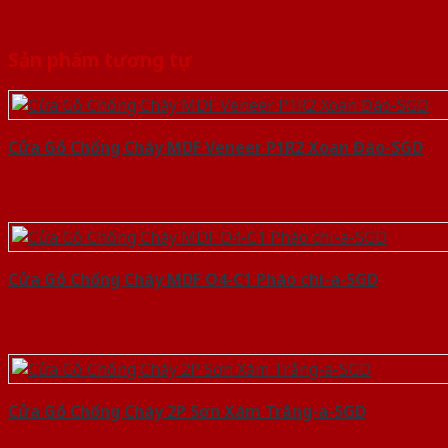
Sản phẩm tương tự
Cửa Gỗ Chống Cháy MDF Veneer P1R2 Xoan Đào-SGD
Cửa Gỗ Chống Cháy MDF O4-C1 Phào chi-a-SGD
Cửa Gỗ Chống Cháy 2P Sơn Xám Trắng-a-SGD