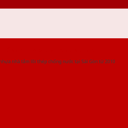
 THỐNG SHOWROOM SAIGONDOOR
nhựa nhà tắm lõi thép chống nước tại Sài Gòn từ 2010