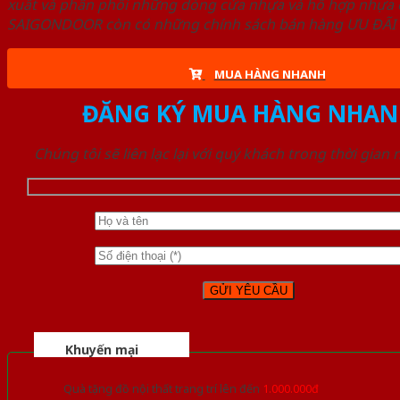
xuất và phân phối những dòng cửa nhựa và hỗ hợp nhựa ch
SAIGONDOOR còn có những chính sách bán hàng ƯU ĐÃI CAO
MUA HÀNG NHANH
ĐĂNG KÝ MUA HÀNG NHAN
Chúng tôi sẽ liên lạc lại với quý khách trong thời gian
Khuyến mại
Quà tặng đồ nội thất trang trí lên đến
1.000.000đ