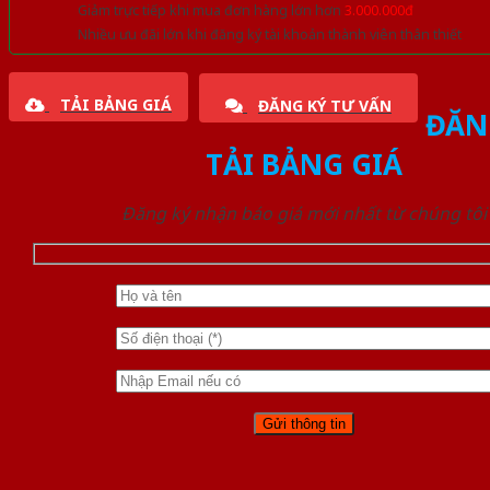
Giảm trực tiếp khi mua đơn hàng lớn hơn
3.000.000đ
Nhiều ưu đãi lớn khi đăng ký tài khoản thành viên thân thiết
TẢI BẢNG GIÁ
ĐĂNG KÝ TƯ VẤN
ĐĂN
TẢI BẢNG GIÁ
Đăng ký nhận báo giá mới nhất từ chúng tôi