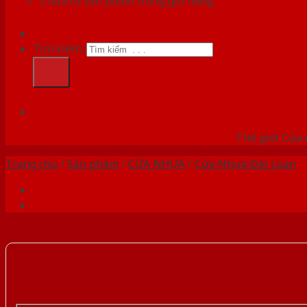
Chưa có sản phẩm trong giỏ hàng.
Tìm kiếm:
HỆ
Thế giới Cửa 
Trang chủ
/
Sản phẩm
/
CỬA NHỰA
/
Cửa Nhựa Đài Loan