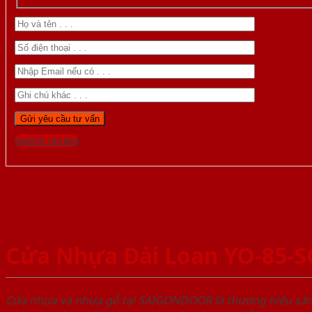
Gọi 0976.169.864
Cửa Nhựa Đài Loan YO-85-
Cửa nhựa và nhựa gỗ tại SAIGONDOOR là thương hiệu s