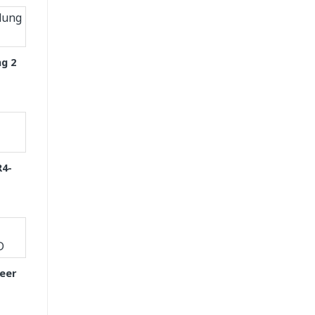
g 2
R4-
eer