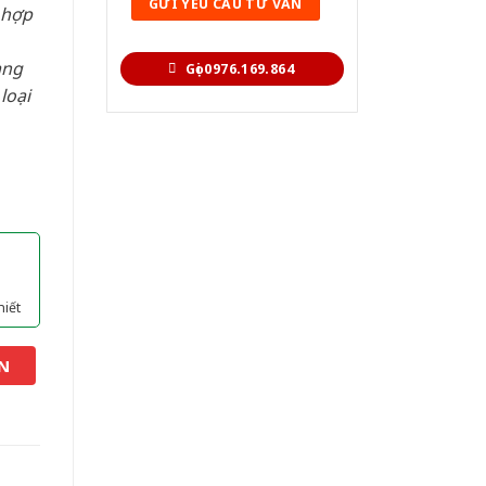
 hợp
àng
Gọi 0976.169.864
loại
hiết
N