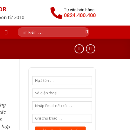
OR
Tư vấn bán hàng
0824.400.400
Gòn từ 2010
Tìm
kiếm:
ơng
các
n
ỗ hợp