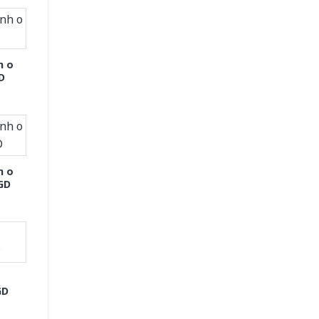
h o
D
h o
GD
GD