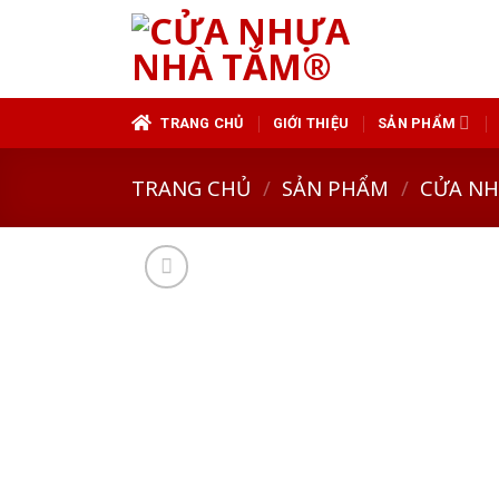
Skip
to
content
TRANG CHỦ
GIỚI THIỆU
SẢN PHẨM
TRANG CHỦ
/
SẢN PHẨM
/
CỬA N