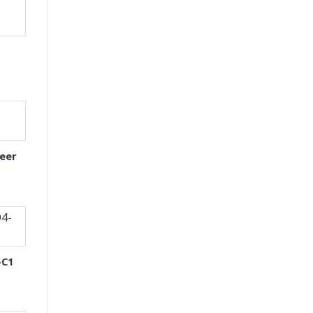
eer
-C1