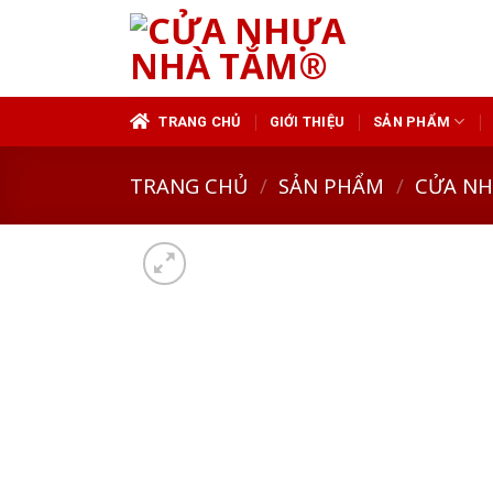
Skip
to
content
TRANG CHỦ
GIỚI THIỆU
SẢN PHẨM
TRANG CHỦ
/
SẢN PHẨM
/
CỬA N