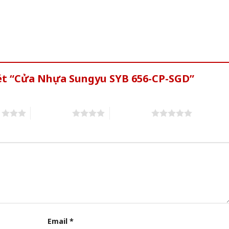
xét “Cửa Nhựa Sungyu SYB 656-CP-SGD”
s
4 of 5 stars
5 of 5 stars
Email
*