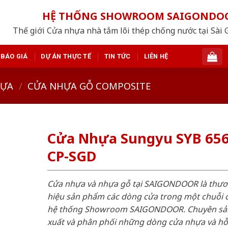
HỆ THỐNG SHOWROOM SAIGONDO
Thế giới Cửa nhựa nhà tắm lõi thép chống nước tại Sài 
BÁO GIÁ
DỰ ÁN THỰC TẾ
TIN TỨC
LIÊN HỆ
HỰA
/
CỬA NHỰA GỖ COMPOSITE
Cửa Nhựa Sungyu SYB 656
CP-SGD
Cửa nhựa và nhựa gỗ tại SAIGONDOOR là thư
hiệu sản phẩm các dòng cửa trong một chuỗi 
hệ thống Showroom SAIGONDOOR. Chuyên sả
xuất và phân phối những dòng cửa nhựa và h