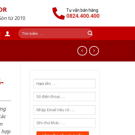
OR
Tư vấn bán hàng
0824.400.400
Gòn từ 2010
Tìm
kiếm:
-
ơng
các
n
ỗ hợp