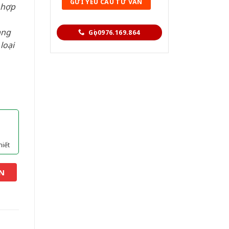
 hợp
àng
Gọi 0976.169.864
loại
hiết
N