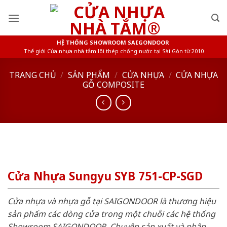
Skip
to
content
HỆ THỐNG SHOWROOM SAIGONDOOR
Thế giới Cửa nhựa nhà tắm lõi thép chống nước tại Sài Gòn từ 2010
TRANG CHỦ
/
SẢN PHẨM
/
CỬA NHỰA
/
CỬA NHỰA
GỖ COMPOSITE
Cửa Nhựa Sungyu SYB 751-CP-SGD
Cửa nhựa và nhựa gỗ tại SAIGONDOOR là thương hiệu
sản phẩm các dòng cửa trong một chuỗi các hệ thống
Showroom SAIGONDOOR. Chuyên sản xuất và phân