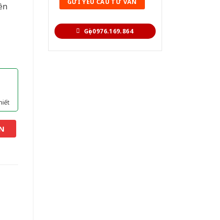
ên
Gọi 0976.169.864
hiết
N