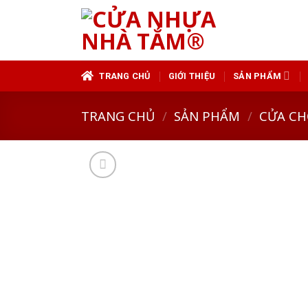
Skip
to
content
TRANG CHỦ
GIỚI THIỆU
SẢN PHẨM
TRANG CHỦ
/
SẢN PHẨM
/
CỬA CH