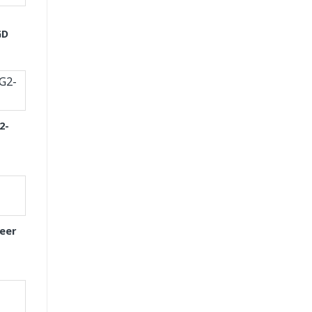
GD
2-
eer