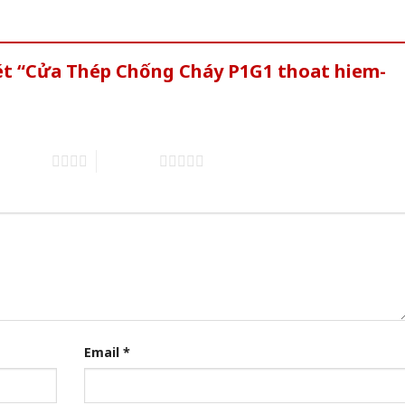
xét “Cửa Thép Chống Cháy P1G1 thoat hiem-
of 5 stars
5 of 5 stars
Email
*