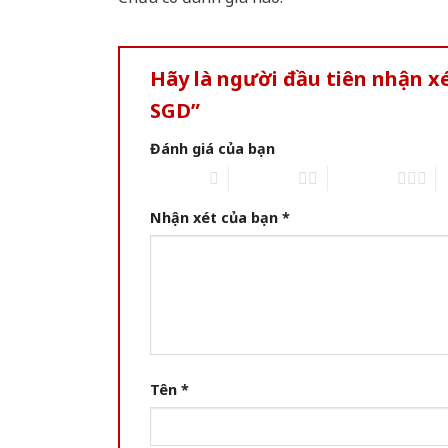
Hãy là người đầu tiên nhận 
SGD”
Đánh giá của bạn
1 of 5 stars
2 of 5 stars
3 of 5 stars
4 
Nhận xét của bạn
*
Tên
*