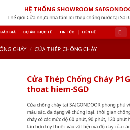
HỆ THỐNG SHOWROOM SAIGONDO
Thế giới Cửa nhựa nhà tắm lõi thép chống nước tại Sài 
BÁO GIÁ
DỰ ÁN THỰC TẾ
TIN TỨC
LIÊN HỆ
ỐNG CHÁY
/
CỬA THÉP CHỐNG CHÁY
Cửa Thép Chống Cháy P1
thoat hiem-SGD
Cửa chống cháy tại SAIGONDOOR phong phú v
màu sắc, đa dạng về chủng loại, thời gian chốn
cháy có các mức độ 60 phút, 90 phút, 120 phút 
lâu hơn tùy thuộc vào vật liệu và độ dày của cá