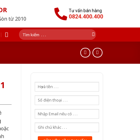
OR
Tư vấn bán hàng
0824.400.400
Gòn từ 2010
Tìm
kiếm:
G1
ề
g
hoặc
nh