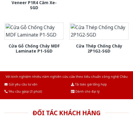
Veneer P1R4 Căm Xe-
SGD
Cửa Gỗ Chống Cháy MDF
Cửa Thép Chống Cháy
Laminate P1-SGD
2P1G2-SGD
Với kinh nghiệm nhiêu năm nghiên cứu cửa theo tiêu chuẩn công nghệ Châu
Âu.Chúng tôi tự tin là nhà sản xuất & cung cấp hàng đầu tại Việt Nam!
Gửi yêu cầu tư vấn
Tải báo giá tổng hợp
Yêu cầu gọi lại (3 phút)
Dành cho đại lý
ĐỐI TÁC KHÁCH HÀNG