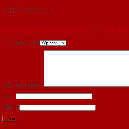
Chưa có đánh giá nào.
Hãy là người đầu tiên nhận xét “Cửa thép Hàn
Đánh giá của bạn
Nhận xét của bạn
*
Tên
*
Email
*