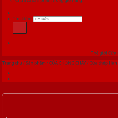
Chưa có sản phẩm trong giỏ hàng.
Tìm kiếm:
HỆ
Thế giới Cửa 
Trang chủ
/
Sản phẩm
/
CỬA CHỐNG CHÁY
/
Cửa thép Hàn