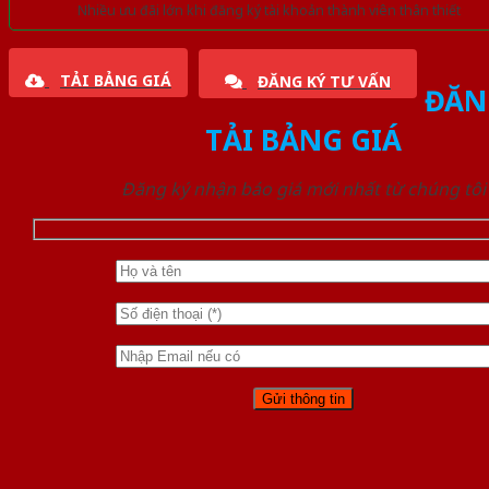
Nhiều ưu đãi lớn khi đăng ký tài khoản thành viên thân thiết
TẢI BẢNG GIÁ
ĐĂNG KÝ TƯ VẤN
ĐĂN
TẢI BẢNG GIÁ
Đăng ký nhận báo giá mới nhất từ chúng tôi