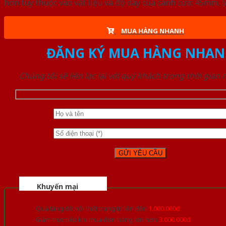
hơn tùy thuộc vào vật liệu và độ dày của cánh cửa: 45mm
MUA HÀNG NHANH
ĐĂNG KÝ MUA HÀNG NHAN
Chúng tôi sẽ liên lạc lại với quý khách trong thời gian
Khuyến mại
Quà tặng đồ nội thất trang trí lên đến
1.000.000đ
Giảm trực tiếp khi mua đơn hàng lớn hơn
3.000.000đ