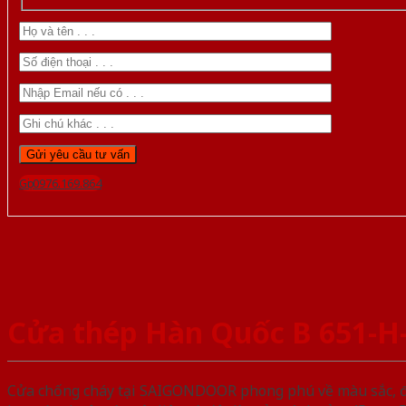
Gọi 0976.169.864
Cửa thép Hàn Quốc B 651-H
Cửa chống cháy tại SAIGONDOOR phong phú về màu sắc, đa d