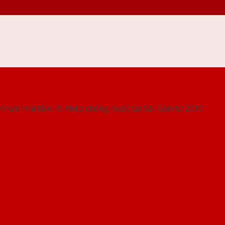
 THỐNG SHOWROOM SAIGONDOOR
nhựa nhà tắm lõi thép chống nước tại Sài Gòn từ 2010