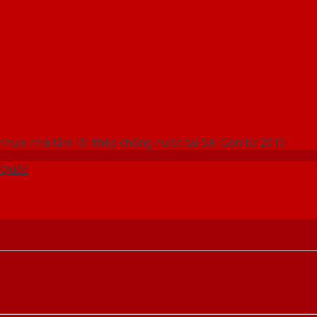
 THỐNG SHOWROOM SAIGONDOOR
nhựa nhà tắm lõi thép chống nước tại Sài Gòn từ 2010
 Quốc