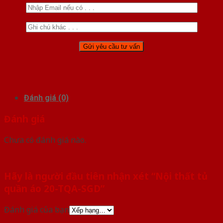
Đánh giá (0)
Đánh giá
Chưa có đánh giá nào.
Hãy là người đầu tiên nhận xét “Nội thất tủ
quần áo 20-TQA-SGD”
Đánh giá của bạn