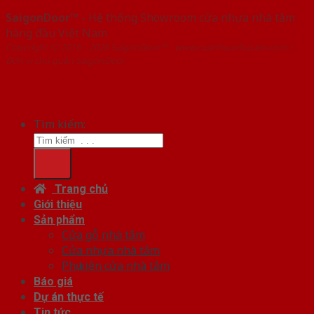
SaigonDoor™
- Hệ thống Showroom cửa nhựa nhà tắm
hàng đầu Việt Nam
Copyright ⓒ 2016 – 2026 SaigonDoor™ - www.cuanhuanhatam.com |
Đơn vị chủ quản SaigonDoor
Tìm kiếm:
Trang chủ
Giới thiệu
Sản phẩm
Cửa gỗ nhà tắm
Cửa nhựa nhà tắm
Phụ kiện cửa nhà tắm
Báo giá
Dự án thực tế
Tin tức