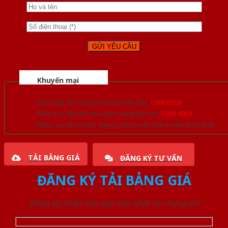
Khuyến mại
Quà tặng đồ nội thất trang trí lên đến
1.000.000đ
Giảm trực tiếp khi mua đơn hàng lớn hơn
3.000.000đ
Nhiều ưu đãi lớn khi đăng ký tài khoản thành viên thân thiết
TẢI BẢNG GIÁ
ĐĂNG KÝ TƯ VẤN
ĐĂNG KÝ TẢI BẢNG GIÁ
Đăng ký nhận báo giá mới nhất từ chúng tôi