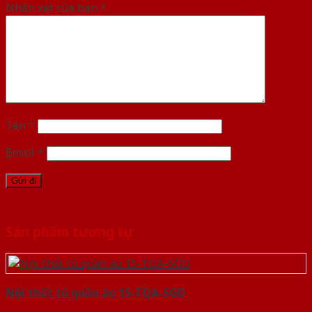
Nhận xét của bạn
*
Tên
*
Email
*
Sản phẩm tương tự
Nội thất tủ quần áo 15-TQA-SGD