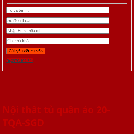
Gọi 0976.169.864
Nội thất tủ quần áo 20-
TQA-SGD