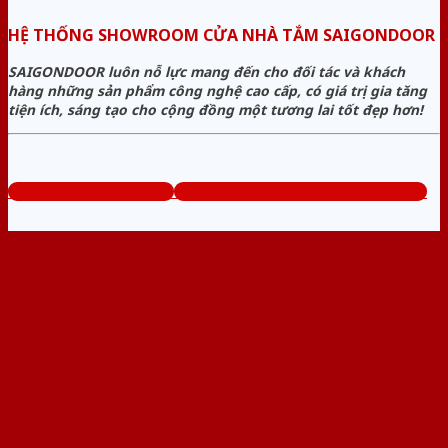
HỆ THỐNG SHOWROOM CỬA NHÀ TẮM SAIGONDOOR
SAIGONDOOR luôn nỗ lực mang đến cho đối tác và khách
hàng những sản phẩm công nghệ cao cấp, có giá trị gia tăng
tiện ích, sáng tạo cho cộng đồng một tương lai tốt đẹp hơn!
www.cuanhuavango.com
Tổng đài tư vấn miễn phí: 0824.400.400