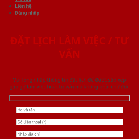
Liên hệ
Đăng nhập
ĐẶT LỊCH LÀM VIỆC / TƯ
VẤN
Vui lòng nhập thông tin đặt lịch để được sắp xếp
gặp gỡ làm việc hoăc tư vấn mà không phải chờ đợi.