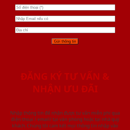
ĐĂNG KÝ TƯ VẤN &
NHẬN ƯU ĐÃI
Nhập thông tin để nhận được tư vấn miễn phí qua
điện thoại / email/ tại văn phòng hoặc tại nhà quý
khách. Chúng tôi cam kết mọi thông tin nhập vào