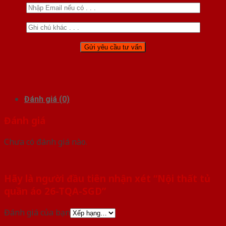
Đánh giá (0)
Đánh giá
Chưa có đánh giá nào.
Hãy là người đầu tiên nhận xét “Nội thất tủ
quần áo 26-TQA-SGD”
Đánh giá của bạn