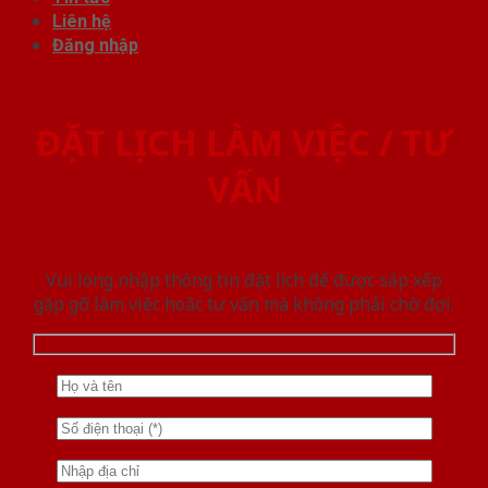
Liên hệ
Đăng nhập
ĐẶT LỊCH LÀM VIỆC / TƯ
VẤN
Vui lòng nhập thông tin đặt lịch để được sắp xếp
gặp gỡ làm việc hoăc tư vấn mà không phải chờ đợi.