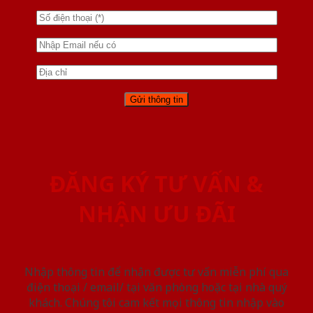
ĐĂNG KÝ TƯ VẤN &
NHẬN ƯU ĐÃI
Nhập thông tin để nhận được tư vấn miễn phí qua
điện thoại / email/ tại văn phòng hoặc tại nhà quý
khách. Chúng tôi cam kết mọi thông tin nhập vào