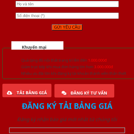
Khuyến mại
Quà tặng đồ nội thất trang trí lên đến
1.000.000đ
Giảm trực tiếp khi mua đơn hàng lớn hơn
3.000.000đ
Nhiều ưu đãi lớn khi đăng ký tài khoản thành viên thân thiết
TẢI BẢNG GIÁ
ĐĂNG KÝ TƯ VẤN
ĐĂNG KÝ TẢI BẢNG GIÁ
Đăng ký nhận báo giá mới nhất từ chúng tôi