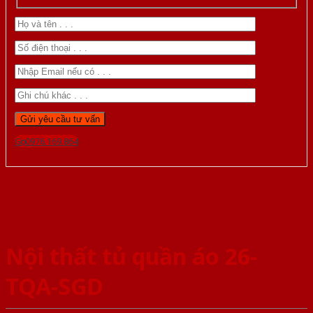
Gọi 0976.169.864
Nội thất tủ quần áo 26-
TQA-SGD