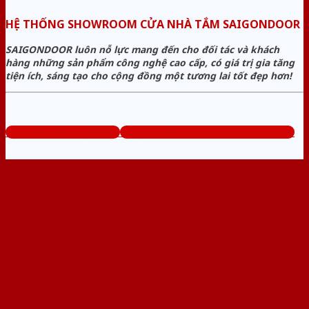
HỆ THỐNG SHOWROOM CỬA NHÀ TẮM SAIGONDOOR
SAIGONDOOR luôn nỗ lực mang đến cho đối tác và khách
hàng những sản phẩm công nghệ cao cấp, có giá trị gia tăng
tiện ích, sáng tạo cho cộng đồng một tương lai tốt đẹp hơn!
www.cuanhuavango.com
Tổng đài tư vấn miễn phí: 0824.400.400