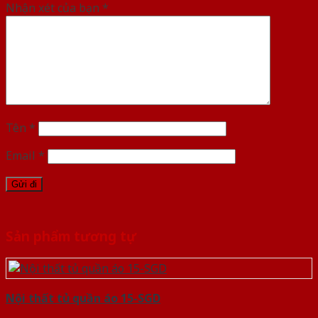
Nhận xét của bạn
*
Tên
*
Email
*
Sản phẩm tương tự
Nội thất tủ quần áo 15-SGD