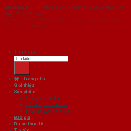
SaigonDoor™
- Hệ thống Showroom cửa nhựa nhà tắm
hàng đầu Việt Nam
Copyright ⓒ 2016 – 2026 SaigonDoor™ - www.cuanhuanhatam.com |
Đơn vị chủ quản SaigonDoor
Tìm kiếm:
Trang chủ
Giới thiệu
Sản phẩm
Cửa gỗ nhà tắm
Cửa nhựa nhà tắm
Phụ kiện cửa nhà tắm
Báo giá
Dự án thực tế
Tin tức