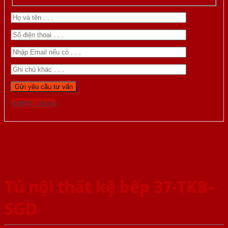
Gọi 0976.169.864
Tủ nội thất kệ bếp 37-TKB-
SGD