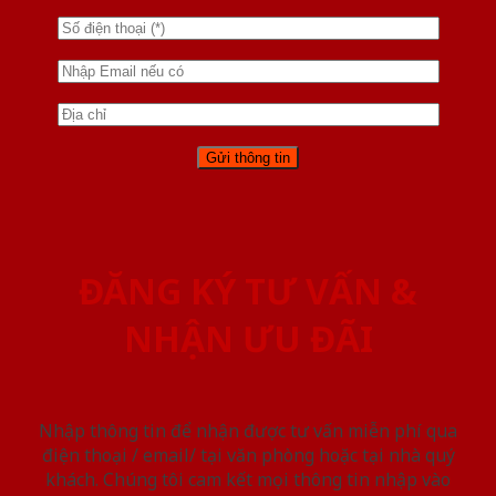
ĐĂNG KÝ TƯ VẤN &
NHẬN ƯU ĐÃI
Nhập thông tin để nhận được tư vấn miễn phí qua
điện thoại / email/ tại văn phòng hoặc tại nhà quý
khách. Chúng tôi cam kết mọi thông tin nhập vào