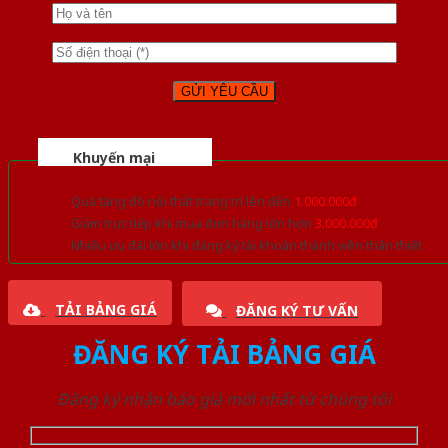
Khuyến mại
Quà tặng đồ nội thất trang trí lên đến
1.000.000đ
Giảm trực tiếp khi mua đơn hàng lớn hơn
3.000.000đ
Nhiều ưu đãi lớn khi đăng ký tài khoản thành viên thân thiết
TẢI BẢNG GIÁ
ĐĂNG KÝ TƯ VẤN
ĐĂNG KÝ TẢI BẢNG GIÁ
Đăng ký nhận báo giá mới nhất từ chúng tôi