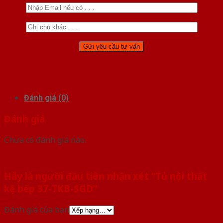
Đánh giá (0)
Đánh giá
Chưa có đánh giá nào.
Hãy là người đầu tiên nhận xét “Tủ nội thất
kệ bếp 37-TKB-SGD”
Đánh giá của bạn