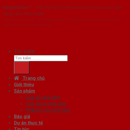
SaigonDoor™
- Hệ thống Showroom cửa nhựa nhà tắm
hàng đầu Việt Nam
Copyright ⓒ 2016 – 2026 SaigonDoor™ - www.cuanhuanhatam.com |
Đơn vị chủ quản SaigonDoor
Tìm kiếm:
Trang chủ
Giới thiệu
Sản phẩm
Cửa gỗ nhà tắm
Cửa nhựa nhà tắm
Phụ kiện cửa nhà tắm
Báo giá
Dự án thực tế
Tin tức