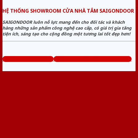
HỆ THỐNG SHOWROOM CỬA NHÀ TẮM SAIGONDOOR
SAIGONDOOR luôn nỗ lực mang đến cho đối tác và khách
hàng những sản phẩm công nghệ cao cấp, có giá trị gia tăng
tiện ích, sáng tạo cho cộng đồng một tương lai tốt đẹp hơn!
www.cuanhuavango.com
Tổng đài tư vấn miễn phí: 0824.400.400