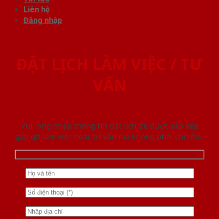
Liên hệ
Đăng nhập
ĐẶT LỊCH LÀM VIỆC / TƯ
VẤN
Vui lòng nhập thông tin đặt lịch để được sắp xếp
gặp gỡ làm việc hoăc tư vấn mà không phải chờ đợi.