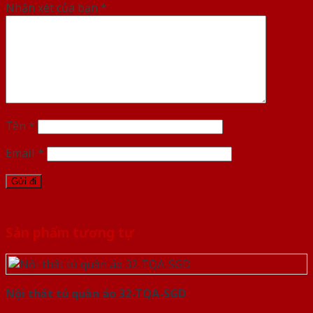
Nhận xét của bạn
*
Tên
*
Email
*
Sản phẩm tương tự
Nội thất tủ quần áo 32-TQA-SGD