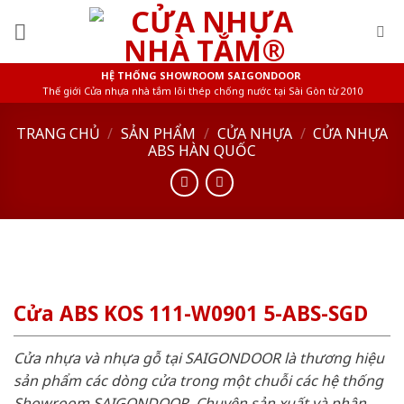
Skip
to
content
HỆ THỐNG SHOWROOM SAIGONDOOR
Thế giới Cửa nhựa nhà tắm lõi thép chống nước tại Sài Gòn từ 2010
TRANG CHỦ
/
SẢN PHẨM
/
CỬA NHỰA
/
CỬA NHỰA
ABS HÀN QUỐC
Cửa ABS KOS 111-W0901 5-ABS-SGD
Cửa nhựa và nhựa gỗ tại SAIGONDOOR là thương hiệu
sản phẩm các dòng cửa trong một chuỗi các hệ thống
Showroom SAIGONDOOR. Chuyên sản xuất và phân