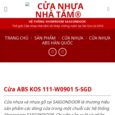
Skip
to
content
HỆ THỐNG SHOWROOM SAIGONDOOR
Thế giới Cửa nhựa nhà tắm lõi thép chống nước tại Sài Gòn từ 2010
TRANG CHỦ
/
SẢN PHẨM
/
CỬA NHỰA
/
CỬA NHỰA
ABS HÀN QUỐC
Cửa ABS KOS 111-W0901 5-SGD
Cửa nhựa và nhựa gỗ tại SAIGONDOOR là thương hiệu
sản phẩm các dòng cửa trong một chuỗi các hệ thống
Showroom SAIGONDOOR. Chuyên sản xuất và phân