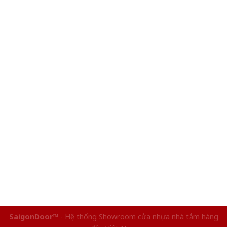
SaigonDoor™
- Hệ thống Showroom cửa nhựa nhà tắm hàng