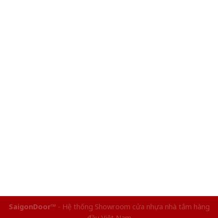
SaigonDoor™
- Hệ thống Showroom cửa nhựa nhà tắm hàng
đầu Việt Nam