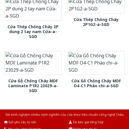
Cửa Thép Chống Cháy
2P1G2-a-SGD
Cửa Thép Chống Cháy 2P
dung 2 tay nam Cửa-a-
SGD
Cửa Gỗ Chống Cháy MDF
Cửa Gỗ Chống Cháy MDF
Laminate P1R2 23029-a-
O4-C1 Phào chi-a-SGD
SGD
Với kinh nghiệm nhiêu năm nghiên cứu cửa theo tiêu chuẩn công nghệ Châu
Âu.Chúng tôi tự tin là nhà sản xuất & cung cấp hàng đầu tại Việt Nam!
Gửi yêu cầu tư vấn
Tải báo giá tổng hợp