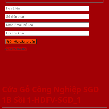
Gọi 0976.169.864
Cửa Gỗ Công Nghiệp SGD
1B Sồi 1-HDFV-SGD_1