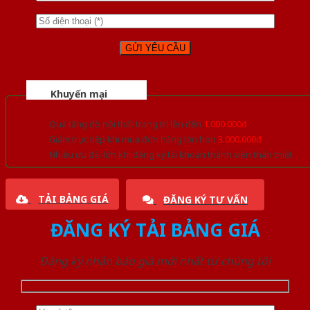
Khuyến mại
Quà tặng đồ nội thất trang trí lên đến
1.000.000đ
Giảm trực tiếp khi mua đơn hàng lớn hơn
3.000.000đ
Nhiều ưu đãi lớn khi đăng ký tài khoản thành viên thân thiết
TẢI BẢNG GIÁ
ĐĂNG KÝ TƯ VẤN
ĐĂNG KÝ TẢI BẢNG GIÁ
Đăng ký nhận báo giá mới nhất từ chúng tôi