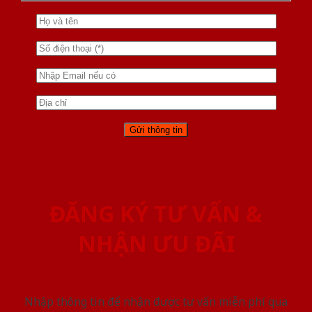
ĐĂNG KÝ TƯ VẤN &
NHẬN ƯU ĐÃI
Nhập thông tin để nhận được tư vấn miễn phí qua