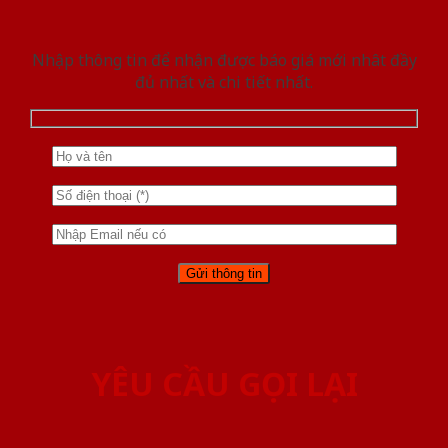
Nhập thông tin để nhận được báo giá mới nhât đầy
đủ nhất và chi tiết nhất.
YÊU CẦU GỌI LẠI