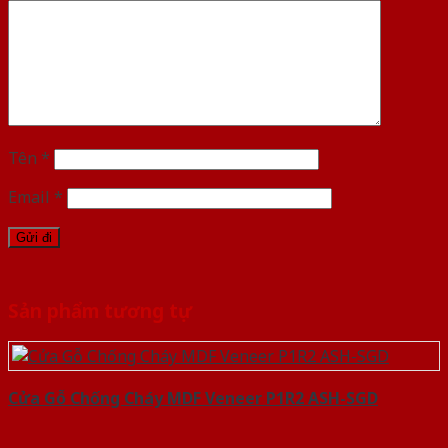
Tên
*
Email
*
Sản phẩm tương tự
Cửa Gỗ Chống Cháy MDF Veneer P1R2 ASH-SGD