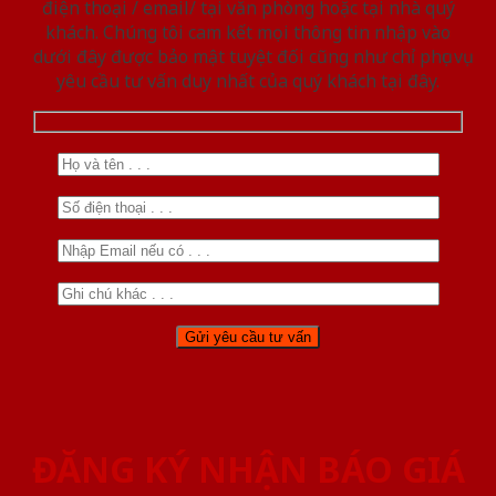
điện thoại / email/ tại văn phòng hoặc tại nhà quý
khách. Chúng tôi cam kết mọi thông tin nhập vào
dưới đây được bảo mật tuyệt đối cũng như chỉ phục vụ
yêu cầu tư vấn duy nhất của quý khách tại đây.
ĐĂNG KÝ NHẬN BÁO GIÁ