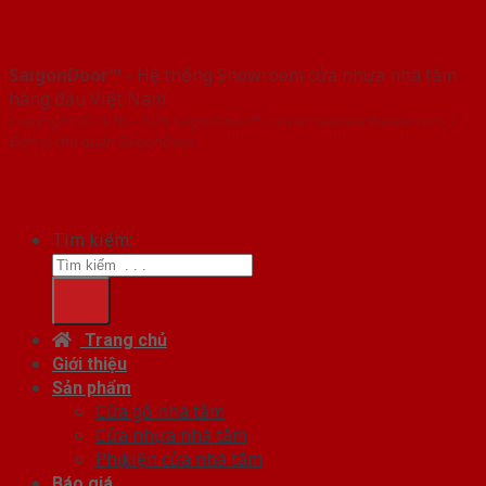
SaigonDoor™
- Hệ thống Showroom cửa nhựa nhà tắm
hàng đầu Việt Nam
Copyright ⓒ 2016 – 2026 SaigonDoor™ - www.cuanhuanhatam.com |
Đơn vị chủ quản SaigonDoor
Tìm kiếm:
Trang chủ
Giới thiệu
Sản phẩm
Cửa gỗ nhà tắm
Cửa nhựa nhà tắm
Phụ kiện cửa nhà tắm
Báo giá