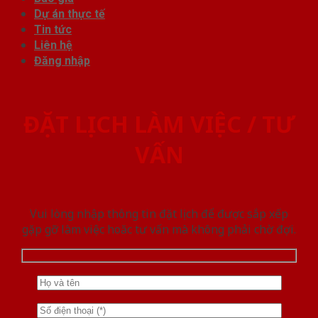
Dự án thực tế
Tin tức
Liên hệ
Đăng nhập
ĐẶT LỊCH LÀM VIỆC / TƯ
VẤN
Vui lòng nhập thông tin đặt lịch để được sắp xếp
gặp gỡ làm việc hoăc tư vấn mà không phải chờ đợi.