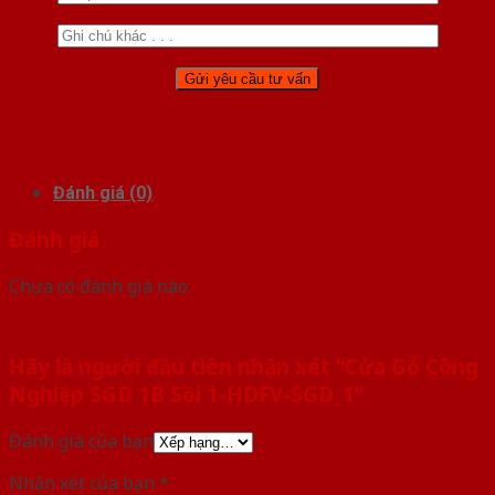
Đánh giá (0)
Đánh giá
Chưa có đánh giá nào.
Hãy là người đầu tiên nhận xét “Cửa Gỗ Công
Nghiệp SGD 1B Sồi 1-HDFV-SGD_1”
Đánh giá của bạn
Nhận xét của bạn
*