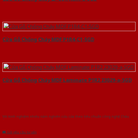
Cửa Gỗ Chống Cháy MDF P1R4-C1-SGD
Cửa Gỗ Chống Cháy MDF Laminate P1R2 23029-a-SGD
Với kinh nghiệm nhiêu năm nghiên cứu cửa theo tiêu chuẩn công nghệ Châu
Âu.Chúng tôi tự tin là nhà sản xuất & cung cấp hàng đầu tại Việt Nam!
Gửi yêu cầu tư vấn