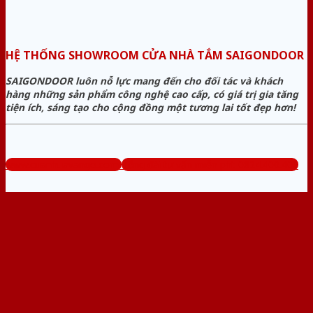
HỆ THỐNG SHOWROOM CỬA NHÀ TẮM SAIGONDOOR
SAIGONDOOR luôn nỗ lực mang đến cho đối tác và khách
hàng những sản phẩm công nghệ cao cấp, có giá trị gia tăng
tiện ích, sáng tạo cho cộng đồng một tương lai tốt đẹp hơn!
www.cuanhuavango.com
Tổng đài tư vấn miễn phí: 0824.400.400