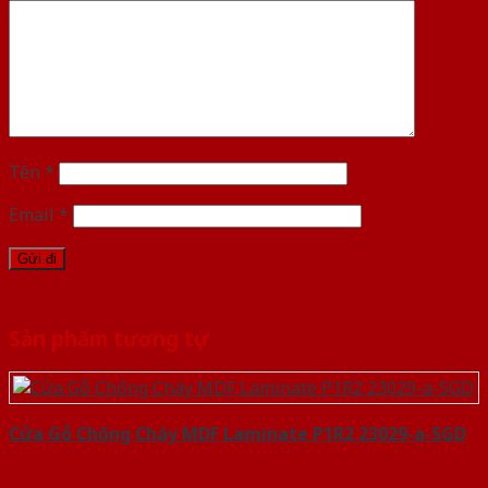
Tên
*
Email
*
Sản phẩm tương tự
Cửa Gỗ Chống Cháy MDF Laminate P1R2 23029-a-SGD