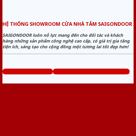
HỆ THỐNG SHOWROOM CỬA NHÀ TẮM SAIGONDOOR
SAIGONDOOR luôn nỗ lực mang đến cho đối tác và khách
hàng những sản phẩm công nghệ cao cấp, có giá trị gia tăng
tiện ích, sáng tạo cho cộng đồng một tương lai tốt đẹp hơn!
www.cuanhuavango.com
Tổng đài tư vấn miễn phí: 0824.400.400