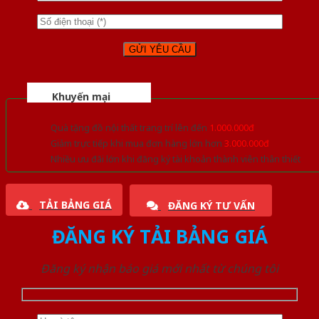
Khuyến mại
Quà tặng đồ nội thất trang trí lên đến
1.000.000đ
Giảm trực tiếp khi mua đơn hàng lớn hơn
3.000.000đ
Nhiều ưu đãi lớn khi đăng ký tài khoản thành viên thân thiết
TẢI BẢNG GIÁ
ĐĂNG KÝ TƯ VẤN
ĐĂNG KÝ TẢI BẢNG GIÁ
Đăng ký nhận báo giá mới nhất từ chúng tôi