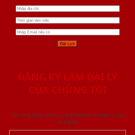
ĐĂNG KÝ LÀM ĐẠI LÝ
CỦA CHÚNG TÔI
Vui lòng nhập thông tin để đăng ký làm đại lý của
chúng tôi