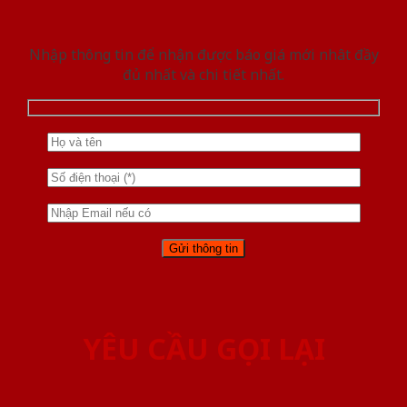
Nhập thông tin để nhận được báo giá mới nhât đầy
đủ nhất và chi tiết nhất.
YÊU CẦU GỌI LẠI