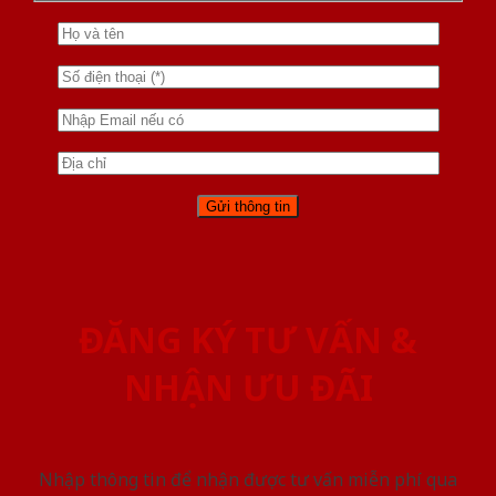
ĐĂNG KÝ TƯ VẤN &
NHẬN ƯU ĐÃI
Nhập thông tin để nhận được tư vấn miễn phí qua