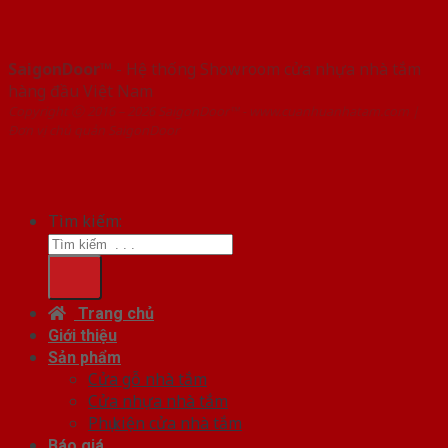
SaigonDoor™
- Hệ thống Showroom cửa nhựa nhà tắm
hàng đầu Việt Nam
Copyright ⓒ 2016 – 2026 SaigonDoor™ - www.cuanhuanhatam.com |
Đơn vị chủ quản SaigonDoor
Tìm kiếm:
Trang chủ
Giới thiệu
Sản phẩm
Cửa gỗ nhà tắm
Cửa nhựa nhà tắm
Phụ kiện cửa nhà tắm
Báo giá