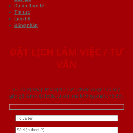
Dự án thực tế
Tin tức
Liên hệ
Đăng nhập
ĐẶT LỊCH LÀM VIỆC / TƯ
VẤN
Vui lòng nhập thông tin đặt lịch để được sắp xếp
gặp gỡ làm việc hoăc tư vấn mà không phải chờ đợi.