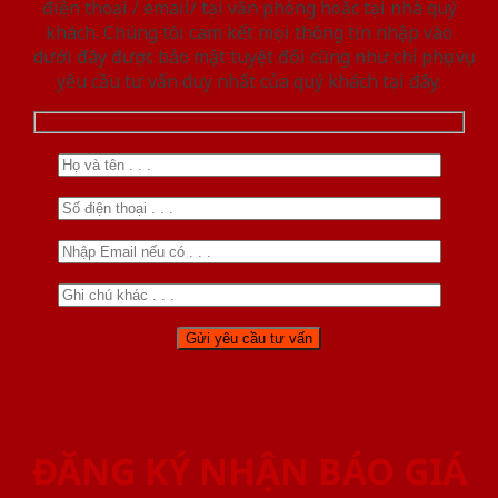
điện thoại / email/ tại văn phòng hoặc tại nhà quý
khách. Chúng tôi cam kết mọi thông tin nhập vào
dưới đây được bảo mật tuyệt đối cũng như chỉ phục vụ
yêu cầu tư vấn duy nhất của quý khách tại đây.
ĐĂNG KÝ NHẬN BÁO GIÁ