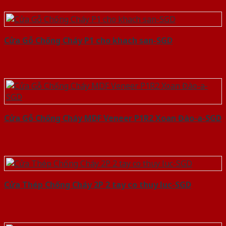
Cửa Gỗ Chống Cháy P1 cho khach san-SGD
Cửa Gỗ Chống Cháy MDF Veneer P1R2 Xoan Đào-a-SGD
Cửa Thép Chống Cháy 2P 2 tay co thuy luc-SGD