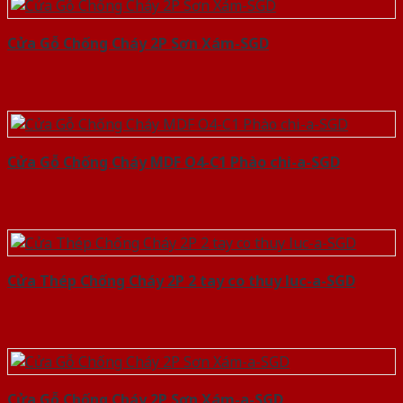
Cửa Gỗ Chống Cháy 2P Sơn Xám-SGD
Cửa Gỗ Chống Cháy MDF O4-C1 Phào chi-a-SGD
Cửa Thép Chống Cháy 2P 2 tay co thuy luc-a-SGD
Cửa Gỗ Chống Cháy 2P Sơn Xám-a-SGD