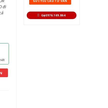
OR
 đi
cả
Gọi 0976.169.864
hiết
N