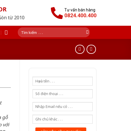
OR
Tư vấn bán hàng
0824.400.400
Gòn từ 2010
Tìm
kiếm:
t
a gỗ
 với