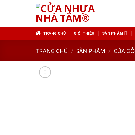
Skip
to
content
TRANG CHỦ
GIỚI THIỆU
SẢN PHẨM
TRANG CHỦ
/
SẢN PHẨM
/
CỬA GỖ