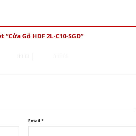
ét “Cửa Gỗ HDF 2L-C10-SGD”
of 5 stars
5 of 5 stars
Email
*