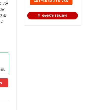
 với
OR
 đi
Gọi 0976.169.864
cả
hiết
N