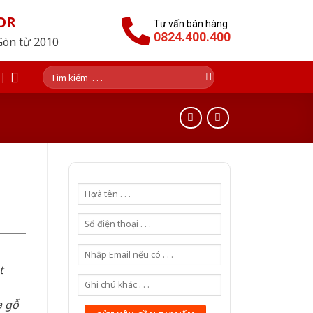
OR
Tư vấn bán hàng
0824.400.400
Gòn từ 2010
Tìm
kiếm:
t
a gỗ