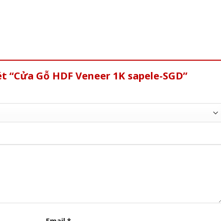
ét “Cửa Gỗ HDF Veneer 1K sapele-SGD”
Email
*