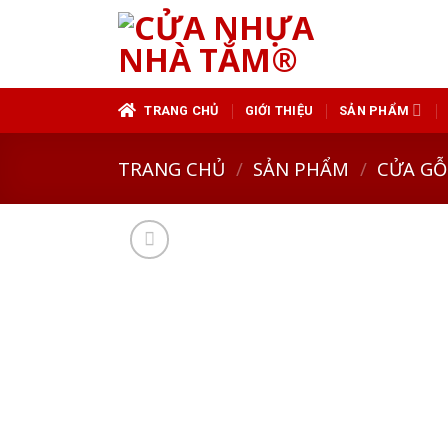
Skip
to
content
TRANG CHỦ
GIỚI THIỆU
SẢN PHẨM
TRANG CHỦ
/
SẢN PHẨM
/
CỬA GỖ