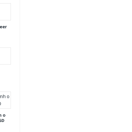
eer
h o
GD