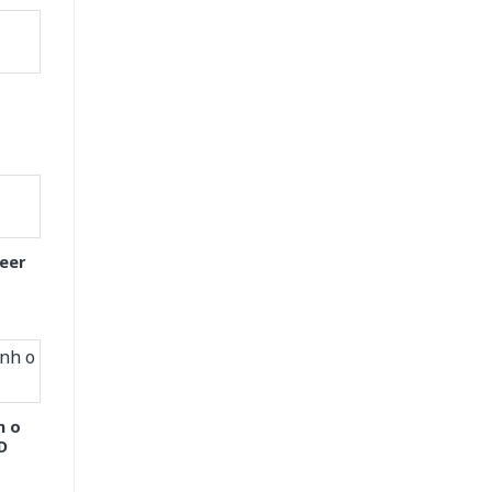
eer
h o
D