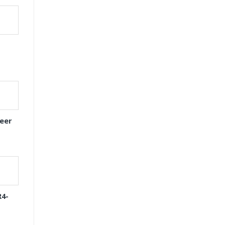
eer
R4-