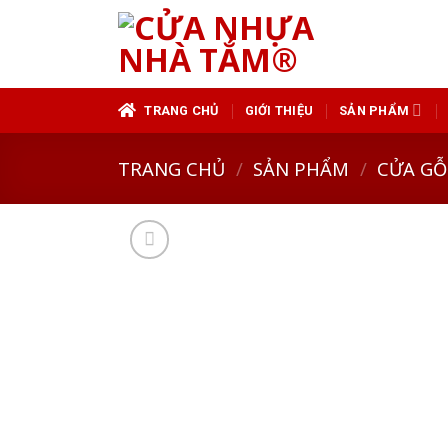
Skip
to
content
TRANG CHỦ
GIỚI THIỆU
SẢN PHẨM
TRANG CHỦ
/
SẢN PHẨM
/
CỬA GỖ