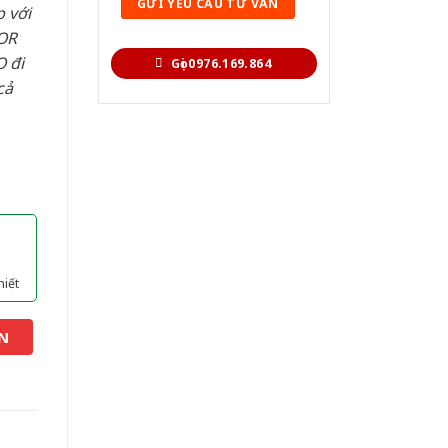
 với
OR
 đi
Gọi 0976.169.864
cả
hiết
N