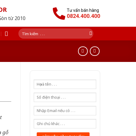
OR
Tư vấn bán hàng
0824.400.400
Gòn từ 2010
Tìm
kiếm:
t
a gỗ