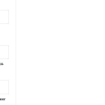
R4-
eer