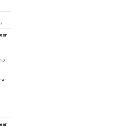
eer
-a-
eer