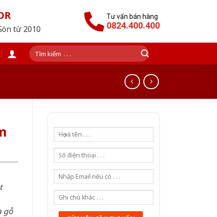
OR
Tư vấn bán hàng
0824.400.400
Gòn từ 2010
Tìm
kiếm:
m
t
a gỗ