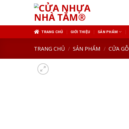
Skip
to
content
TRANG CHỦ
GIỚI THIỆU
SẢN PHẨM
TRANG CHỦ
/
SẢN PHẨM
/
CỬA GỖ