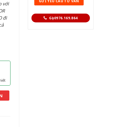
 với
OR
 đi
Gọi 0976.169.864
cả
hiết
N