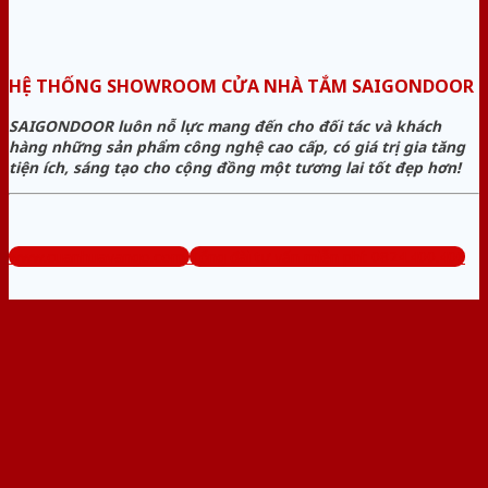
HỆ THỐNG SHOWROOM CỬA NHÀ TẮM SAIGONDOOR
SAIGONDOOR luôn nỗ lực mang đến cho đối tác và khách
hàng những sản phẩm công nghệ cao cấp, có giá trị gia tăng
tiện ích, sáng tạo cho cộng đồng một tương lai tốt đẹp hơn!
www.cuanhuavango.com
Tổng đài tư vấn miễn phí: 0824.400.400