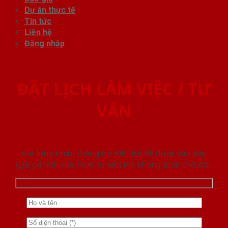
Dự án thực tế
Tin tức
Liên hệ
Đăng nhập
ĐẶT LỊCH LÀM VIỆC / TƯ
VẤN
Vui lòng nhập thông tin đặt lịch để được sắp xếp
gặp gỡ làm việc hoăc tư vấn mà không phải chờ đợi.