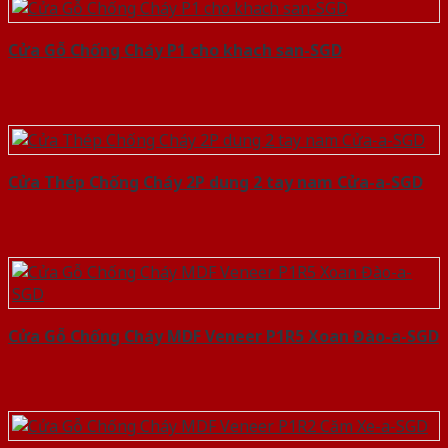
Cửa Gỗ Chống Cháy P1 cho khach san-SGD
Cửa Thép Chống Cháy 2P dung 2 tay nam Cửa-a-SGD
Cửa Gỗ Chống Cháy MDF Veneer P1R5 Xoan Đào-a-SGD