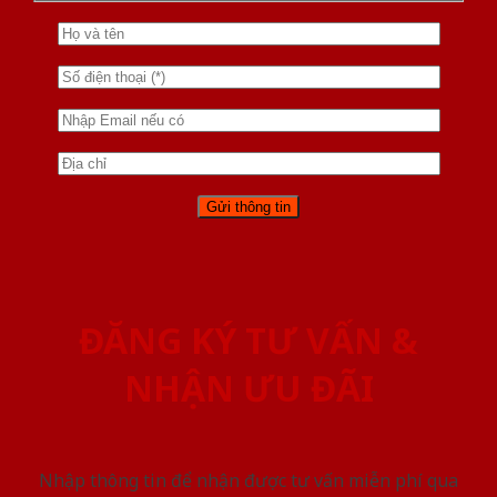
ĐĂNG KÝ TƯ VẤN &
NHẬN ƯU ĐÃI
Nhập thông tin để nhận được tư vấn miễn phí qua