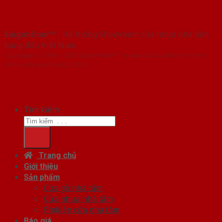
SaigonDoor™
- Hệ thống Showroom cửa nhựa nhà tắm
hàng đầu Việt Nam
Copyright ⓒ 2016 – 2026 SaigonDoor™ - www.cuanhuanhatam.com |
Đơn vị chủ quản SaigonDoor
Tìm kiếm:
Trang chủ
Giới thiệu
Sản phẩm
Cửa gỗ nhà tắm
Cửa nhựa nhà tắm
Phụ kiện cửa nhà tắm
Báo giá