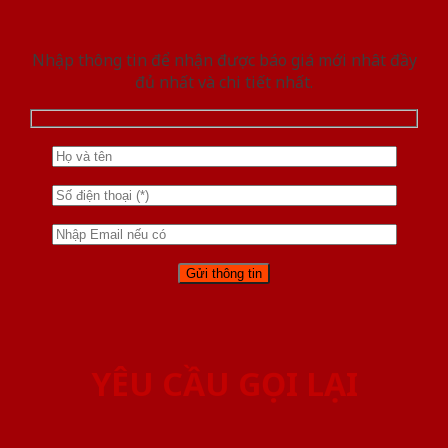
Nhập thông tin để nhận được báo giá mới nhât đầy
đủ nhất và chi tiết nhất.
YÊU CẦU GỌI LẠI