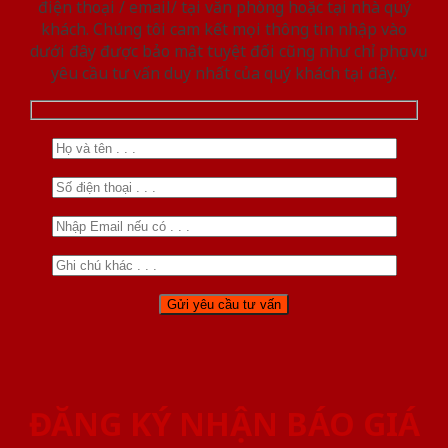
điện thoại / email/ tại văn phòng hoặc tại nhà quý
khách. Chúng tôi cam kết mọi thông tin nhập vào
dưới đây được bảo mật tuyệt đối cũng như chỉ phục vụ
yêu cầu tư vấn duy nhất của quý khách tại đây.
ĐĂNG KÝ NHẬN BÁO GIÁ