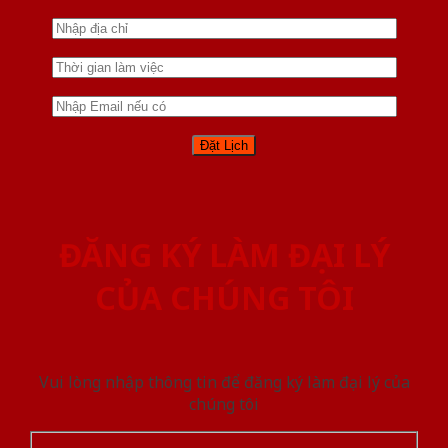
ĐĂNG KÝ LÀM ĐẠI LÝ
CỦA CHÚNG TÔI
Vui lòng nhập thông tin để đăng ký làm đại lý của
chúng tôi