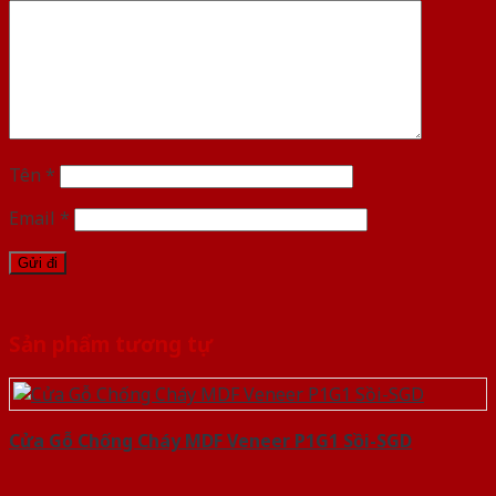
Tên
*
Email
*
Sản phẩm tương tự
Cửa Gỗ Chống Cháy MDF Veneer P1G1 Sồi-SGD