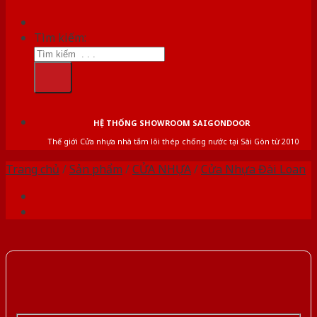
Tìm kiếm:
HỆ THỐNG SHOWROOM SAIGONDOOR
Thế giới Cửa nhựa nhà tắm lõi thép chống nước tại Sài Gòn từ 2010
Trang chủ
/
Sản phẩm
/
CỬA NHỰA
/
Cửa Nhựa Đài Loan