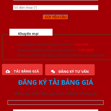
Khuyến mại
Quà tặng đồ nội thất trang trí lên đến
1.000.000đ
Giảm trực tiếp khi mua đơn hàng lớn hơn
3.000.000đ
Nhiều ưu đãi lớn khi đăng ký tài khoản thành viên thân thiết
TẢI BẢNG GIÁ
ĐĂNG KÝ TƯ VẤN
ĐĂNG KÝ TẢI BẢNG GIÁ
Đăng ký nhận báo giá mới nhất từ chúng tôi