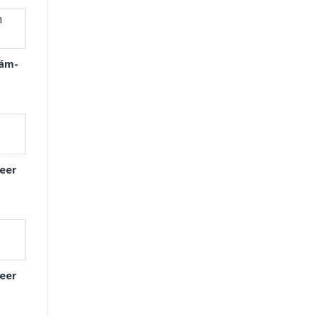
Xám-
eer
eer