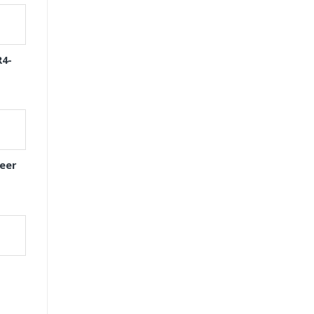
R4-
eer