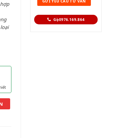
 hợp
àng
Gọi 0976.169.864
loại
hiết
N