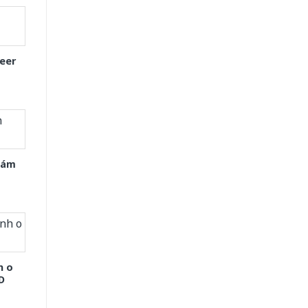
eer
Xám
h o
D