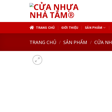
Skip
to
content
TRANG CHỦ
GIỚI THIỆU
SẢN PHẨM
TRANG CHỦ
/
SẢN PHẨM
/
CỬA N