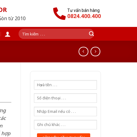
OR
Tư vấn bán hàng
0824.400.400
Gòn từ 2010
Tìm
kiếm:
n
ơng
các
n
ỗ hợp