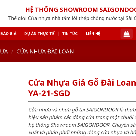
HỆ THỐNG SHOWROOM SAIGONDO
Thế giới Cửa nhựa nhà tắm lõi thép chống nước tại Sài 
BÁO GIÁ
DỰ ÁN THỰC TẾ
TIN TỨC
LIÊN HỆ
HỰA
/
CỬA NHỰA ĐÀI LOAN
Cửa Nhựa Giả Gỗ Đài Loa
YA-21-SGD
Cửa nhựa và nhựa gỗ tại SAIGONDOOR là thư
hiệu sản phẩm các dòng cửa trong một chuỗi 
hệ thống Showroom SAIGONDOOR. Chuyên sả
xuất và phân phối những dòng cửa nhựa và h