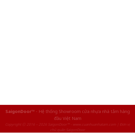
SaigonDoor™
- Hệ thống Showroom cửa nhựa nhà tắm hàng
đầu Việt Nam
Copyright ⓒ 2016 – 2026 SaigonDoor™ - www.cuanhuanhatam.com | Đơn vị
chủ quản SaigonDoor