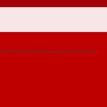
 THỐNG SHOWROOM SAIGONDOOR
nhựa nhà tắm lõi thép chống nước tại Sài Gòn từ 2010