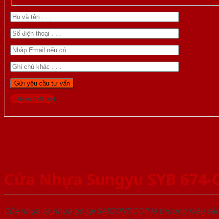
Gọi 0976.169.864
Cửa Nhựa Sungyu SYB 674-
Cửa nhựa và nhựa gỗ tại SAIGONDOOR là thương hiệu s