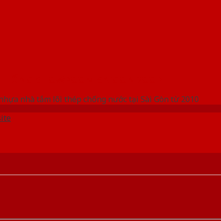
 THỐNG SHOWROOM SAIGONDOOR
nhựa nhà tắm lõi thép chống nước tại Sài Gòn từ 2010
ite