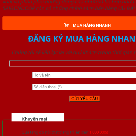
xuất và phân phối những dòng cửa nhựa và hỗ hợp nhựa ch
SAIGONDOOR còn có những chính sách bán hàng ƯU ĐÃI CAO
MUA HÀNG NHANH
ĐĂNG KÝ MUA HÀNG NHAN
Chúng tôi sẽ liên lạc lại với quý khách trong thời gian
Khuyến mại
Quà tặng đồ nội thất trang trí lên đến
1.000.000đ