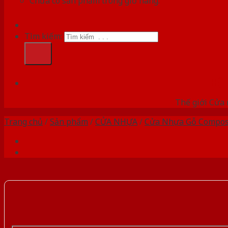
Chưa có sản phẩm trong giỏ hàng.
Tìm kiếm:
HỆ
Thế giới Cửa 
Trang chủ
/
Sản phẩm
/
CỬA NHỰA
/
Cửa Nhựa Gỗ Compos