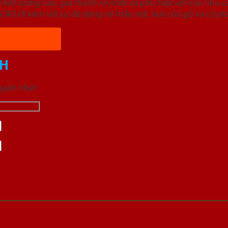
ất lượng cao, giá thành rẻ nhất và phù hợp với mọi nhu cầ
 đi kèm với sự đa dạng về mẫu mã, loại cửa gỗ và cả phâ
H
 ngắn nhất