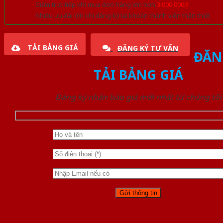
Giảm trực tiếp khi mua đơn hàng lớn hơn
3.000.000đ
Nhiều ưu đãi lớn khi đăng ký tài khoản thành viên thân thiết
TẢI BẢNG GIÁ
ĐĂNG KÝ TƯ VẤN
ĐĂN
TẢI BẢNG GIÁ
Đăng ký nhận báo giá mới nhất từ chúng tôi